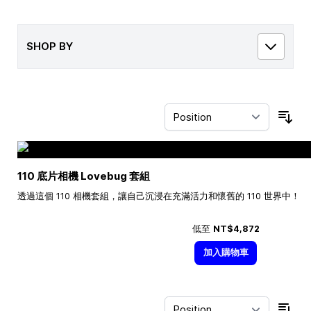
SHOP BY
Sor
110 底片相機 Lovebug 套組
透過這個 110 相機套組，讓自己沉浸在充滿活力和懷舊的 110 世界中！
低至
NT$4,872
加入購物車