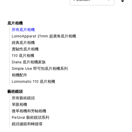
Sor
底片相機
所有底片相機
LomoApparat 21mm 超廣角底片相機
經典底片相機
實驗性底片相機
110 底片相機
Diana 底片相機家族
Simple Use 即可拍底片相機系列
相機配件
Lomomatic 110 底片相機
藝術鏡頭
所有藝術鏡頭
單眼相機
微單相機和旁軸相機
Petzval 藝術鏡頭系列
鏡頭濾鏡和轉接環