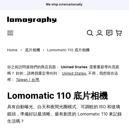
We ship internationally.
Skip to Content
Search
聯絡
購物車
Home
›
底片相機
›
Lomomatic 110 底片相機
你之前訪問過我們的商店頁面：
United States
. 需要重新導向頁面
嗎？ 好的，請將我重定導向到：
United States
.
不用，我想留在這
裡：
Taiwan / 台灣.
Lomomatic 110 底片相機
具有自動曝光、白天和夜間光圈模式、可調較的 ISO 和玻璃
鏡頭，準備好以最清晰、最有創意的 Lomomatic 110 來記錄
生活嗎？