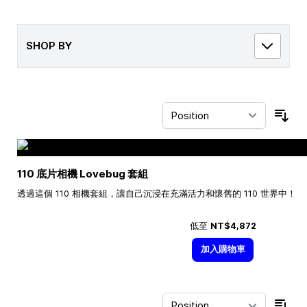
SHOP BY
Sor
110 底片相機 Lovebug 套組
透過這個 110 相機套組，讓自己沉浸在充滿活力和懷舊的 110 世界中！
低至
NT$4,872
加入購物車