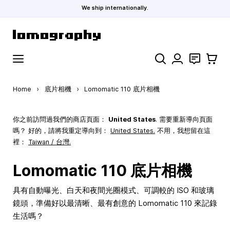
We ship internationally.
Skip to Content
Search
聯絡
購物車
Home
›
底片相機
›
Lomomatic 110 底片相機
你之前訪問過我們的商店頁面：
United States
. 需要重新導向頁面
嗎？ 好的，請將我重定導向到：
United States
.
不用，我想留在這
裡：
Taiwan / 台灣.
Lomomatic 110 底片相機
具有自動曝光、白天和夜間光圈模式、可調較的 ISO 和玻璃
鏡頭，準備好以最清晰、最有創意的 Lomomatic 110 來記錄
生活嗎？