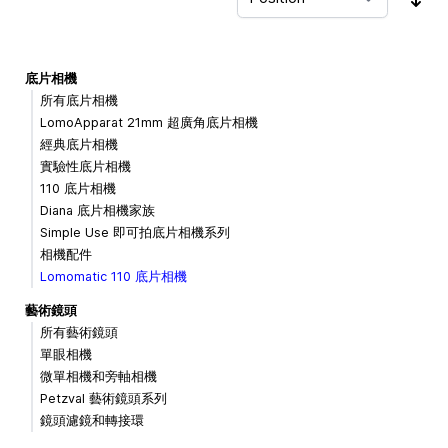
Sor
底片相機
所有底片相機
LomoApparat 21mm 超廣角底片相機
經典底片相機
實驗性底片相機
110 底片相機
Diana 底片相機家族
Simple Use 即可拍底片相機系列
相機配件
Lomomatic 110 底片相機
藝術鏡頭
所有藝術鏡頭
單眼相機
微單相機和旁軸相機
Petzval 藝術鏡頭系列
鏡頭濾鏡和轉接環