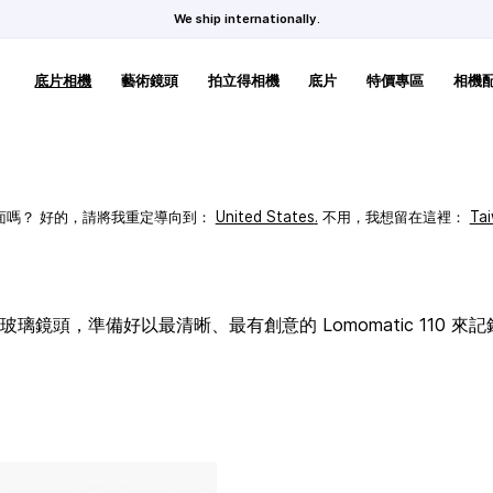
We ship internationally.
底片相機
藝術鏡頭
拍立得相機
底片
特價專區
相機
頁面嗎？ 好的，請將我重定導向到：
United States
.
不用，我想留在這裡：
Ta
璃鏡頭，準備好以最清晰、最有創意的 Lomomatic 110 來