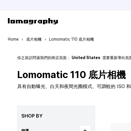
Skip to Content
Home
›
底片相機
›
Lomomatic 110 底片相機
你之前訪問過我們的商店頁面：
United States
. 需要重新導向
Lomomatic 110 底片相機
具有自動曝光、白天和夜間光圈模式、可調較的 ISO 和玻
SHOP BY
篩選