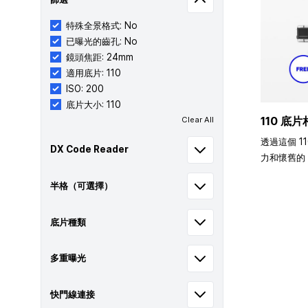
特殊全景格式: No
已曝光的齒孔: No
鏡頭焦距: 24mm
適用底片: 110
ISO: 200
底片大小: 110
110 底片
Clear All
透過這個 1
DX Code Reader
力和懷舊的 
半格（可選擇）
底片種類
多重曝光
快門線連接