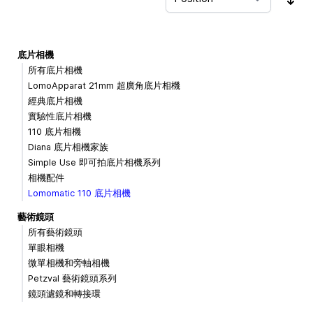
Sor
底片相機
所有底片相機
LomoApparat 21mm 超廣角底片相機
經典底片相機
實驗性底片相機
110 底片相機
Diana 底片相機家族
Simple Use 即可拍底片相機系列
相機配件
Lomomatic 110 底片相機
藝術鏡頭
所有藝術鏡頭
單眼相機
微單相機和旁軸相機
Petzval 藝術鏡頭系列
鏡頭濾鏡和轉接環