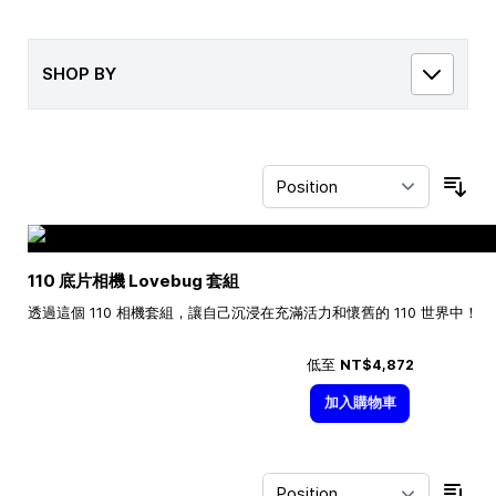
SHOP BY
Sor
110 底片相機 Lovebug 套組
透過這個 110 相機套組，讓自己沉浸在充滿活力和懷舊的 110 世界中！
低至
NT$4,872
加入購物車