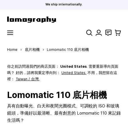
We ship internationally.
Skip to Content
Search
聯絡
購物車
Home
›
底片相機
›
Lomomatic 110 底片相機
你之前訪問過我們的商店頁面：
United States
. 需要重新導向頁面
嗎？ 好的，請將我重定導向到：
United States
.
不用，我想留在這
裡：
Taiwan / 台灣.
Lomomatic 110 底片相機
具有自動曝光、白天和夜間光圈模式、可調較的 ISO 和玻璃
鏡頭，準備好以最清晰、最有創意的 Lomomatic 110 來記錄
生活嗎？