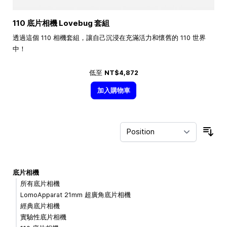
110 底片相機 Lovebug 套組
透過這個 110 相機套組，讓自己沉浸在充滿活力和懷舊的 110 世界
中！
低至
NT$4,872
加入購物車
Sor
底片相機
所有底片相機
LomoApparat 21mm 超廣角底片相機
經典底片相機
實驗性底片相機