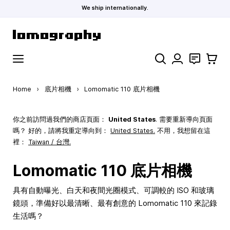
We ship internationally.
Skip to Content
Search
聯絡
購物車
Home
›
底片相機
›
Lomomatic 110 底片相機
你之前訪問過我們的商店頁面：
United States
. 需要重新導向頁面
嗎？ 好的，請將我重定導向到：
United States
.
不用，我想留在這
裡：
Taiwan / 台灣.
Lomomatic 110 底片相機
具有自動曝光、白天和夜間光圈模式、可調較的 ISO 和玻璃
鏡頭，準備好以最清晰、最有創意的 Lomomatic 110 來記錄
生活嗎？