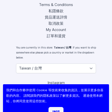
Terms & Conditions
私隱條款
貨品運送詳情
取消政策
My Account
訂單和退貨
You are currently in this store:
Taiwan / 台灣
. If you want to ship
somewhere else please pick a country or market in the dropdown
below.
Instagram
Facebook
我們和合作夥伴使用 Cookie 等技術來收集的資訊，並展示更多你喜
X (Twitter)
歡的內容。 請閱讀我們的
隱私政策
以了解更多資訊。 通過使用本網
Youtube
站，你將同意使用這些技術。
Lomography