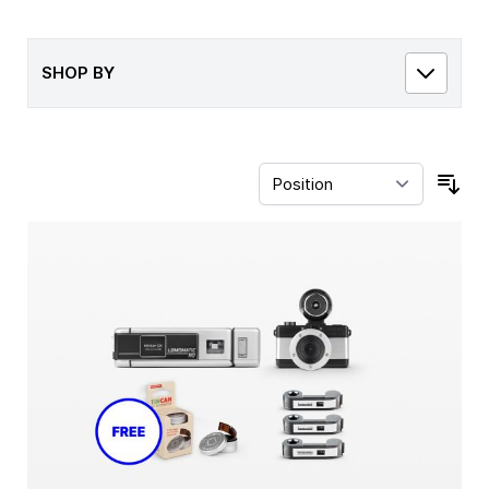
SHOP BY
Sor