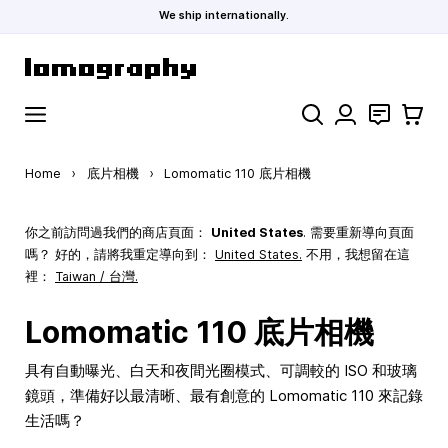
We ship internationally.
Skip to Content
Search
聯絡
購物車
Home
›
底片相機
›
Lomomatic 110 底片相機
你之前訪問過我們的商店頁面：
United States
. 需要重新導向頁面
嗎？ 好的，請將我重定導向到：
United States
.
不用，我想留在這
裡：
Taiwan / 台灣.
Lomomatic 110 底片相機
具有自動曝光、白天和夜間光圈模式、可調較的 ISO 和玻璃
鏡頭，準備好以最清晰、最有創意的 Lomomatic 110 來記錄
生活嗎？