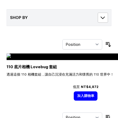
SHOP BY
Sor
110 底片相機 Lovebug 套組
透過這個 110 相機套組，讓自己沉浸在充滿活力和懷舊的 110 世界中！
低至
NT$4,872
加入購物車