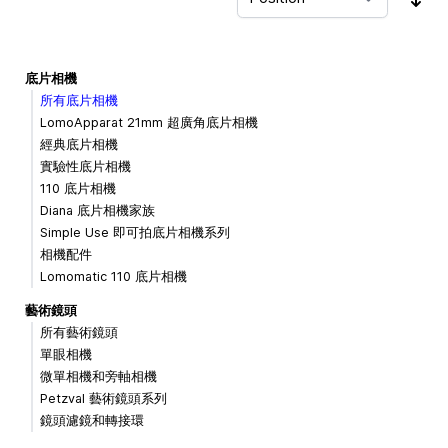
Sor
底片相機
所有底片相機
LomoApparat 21mm 超廣角底片相機
經典底片相機
實驗性底片相機
110 底片相機
Diana 底片相機家族
Simple Use 即可拍底片相機系列
相機配件
Lomomatic 110 底片相機
藝術鏡頭
所有藝術鏡頭
單眼相機
微單相機和旁軸相機
Petzval 藝術鏡頭系列
鏡頭濾鏡和轉接環