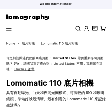
We ship internationally.
Skip to Content
Search
聯絡
購物車
Home
›
底片相機
›
Lomomatic 110 底片相機
你之前訪問過我們的商店頁面：
United States
. 需要重新導向頁面
嗎？ 好的，請將我重定導向到：
United States
.
不用，我想留在這
裡：
Taiwan / 台灣.
Lomomatic 110 底片相機
具有自動曝光、白天和夜間光圈模式、可調較的 ISO 和玻璃
鏡頭，準備好以最清晰、最有創意的 Lomomatic 110 來記錄
生活嗎？