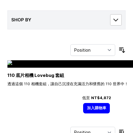
SHOP BY
Sor
110 底片相機 Lovebug 套組
透過這個 110 相機套組，讓自己沉浸在充滿活力和懷舊的 110 世界中！
低至
NT$4,872
加入購物車