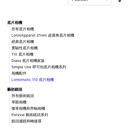
Sor
底片相機
所有底片相機
LomoApparat 21mm 超廣角底片相機
經典底片相機
實驗性底片相機
110 底片相機
Diana 底片相機家族
Simple Use 即可拍底片相機系列
相機配件
Lomomatic 110 底片相機
藝術鏡頭
所有藝術鏡頭
單眼相機
微單相機和旁軸相機
Petzval 藝術鏡頭系列
鏡頭濾鏡和轉接環