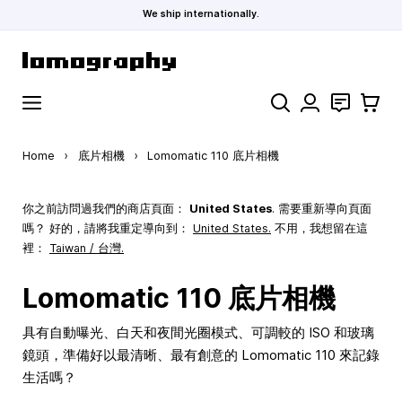
We ship internationally.
Skip to Content
Search
聯絡
購物車
Home
›
底片相機
›
Lomomatic 110 底片相機
你之前訪問過我們的商店頁面：
United States
. 需要重新導向頁面
嗎？ 好的，請將我重定導向到：
United States
.
不用，我想留在這
裡：
Taiwan / 台灣.
Lomomatic 110 底片相機
具有自動曝光、白天和夜間光圈模式、可調較的 ISO 和玻璃
鏡頭，準備好以最清晰、最有創意的 Lomomatic 110 來記錄
生活嗎？