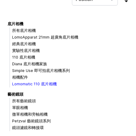
Sor
底片相機
所有底片相機
LomoApparat 21mm 超廣角底片相機
經典底片相機
實驗性底片相機
110 底片相機
Diana 底片相機家族
Simple Use 即可拍底片相機系列
相機配件
Lomomatic 110 底片相機
藝術鏡頭
所有藝術鏡頭
單眼相機
微單相機和旁軸相機
Petzval 藝術鏡頭系列
鏡頭濾鏡和轉接環