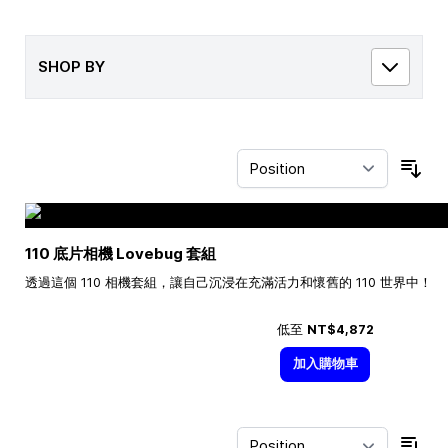
SHOP BY
Sor
110 底片相機 Lovebug 套組
透過這個 110 相機套組，讓自己沉浸在充滿活力和懷舊的 110 世界中！
低至
NT$4,872
加入購物車