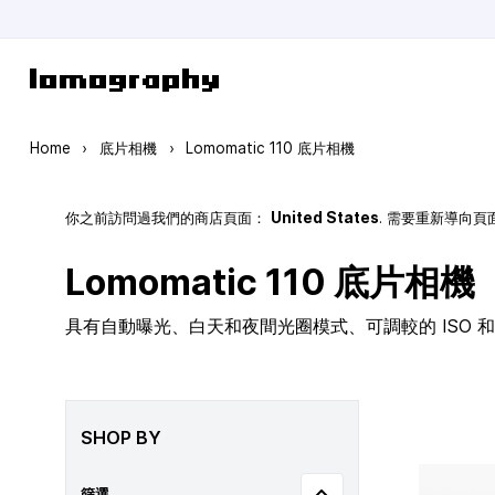
Skip to Content
Home
›
底片相機
›
Lomomatic 110 底片相機
你之前訪問過我們的商店頁面：
United States
. 需要重新導向
Lomomatic 110 底片相機
具有自動曝光、白天和夜間光圈模式、可調較的 ISO 和玻
SHOP BY
篩選