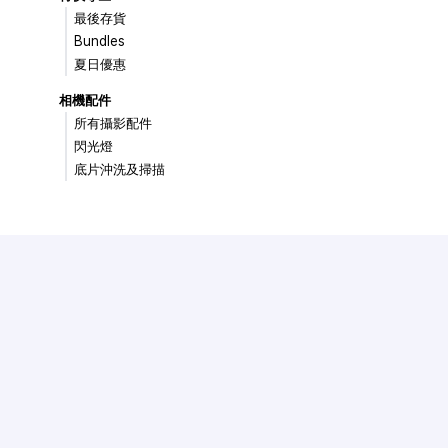
最後存貨
Bundles
夏日優惠
相機配件
所有攝影配件
閃光燈
底片沖洗及掃描