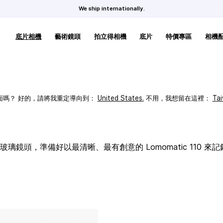
We ship internationally.
底片相機
藝術鏡頭
拍立得相機
底片
特價專區
相機
頁面嗎？ 好的，請將我重定導向到：
United States
.
不用，我想留在這裡：
Ta
璃鏡頭，準備好以最清晰、最有創意的 Lomomatic 110 來