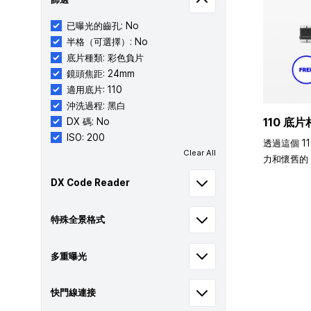
已曝光的齒孔: No
半格（可選擇）: No
底片種類: 彩色負片
鏡頭焦距: 24mm
適用底片: 110
沖洗過程: 黑白
110 底片
DX 碼: No
ISO: 200
透過這個 1
Clear All
力和懷舊的 
DX Code Reader
特殊全景格式
多重曝光
快門線連接