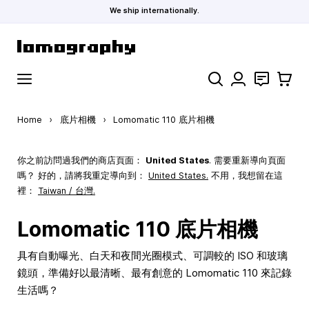
We ship internationally.
Skip to Content
Search
聯絡
購物車
Home
›
底片相機
›
Lomomatic 110 底片相機
你之前訪問過我們的商店頁面：
United States
. 需要重新導向頁面
嗎？ 好的，請將我重定導向到：
United States
.
不用，我想留在這
裡：
Taiwan / 台灣.
Lomomatic 110 底片相機
具有自動曝光、白天和夜間光圈模式、可調較的 ISO 和玻璃
鏡頭，準備好以最清晰、最有創意的 Lomomatic 110 來記錄
生活嗎？