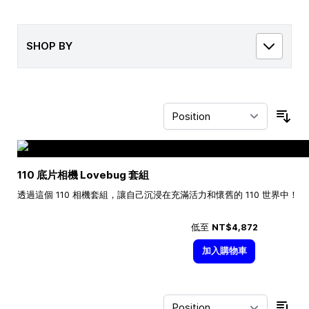
SHOP BY
Sor
110 底片相機 Lovebug 套組
透過這個 110 相機套組，讓自己沉浸在充滿活力和懷舊的 110 世界中！
低至
NT$4,872
加入購物車