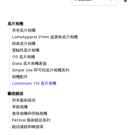
Sor
底片相機
所有底片相機
LomoApparat 21mm 超廣角底片相機
經典底片相機
實驗性底片相機
110 底片相機
Diana 底片相機家族
Simple Use 即可拍底片相機系列
相機配件
Lomomatic 110 底片相機
藝術鏡頭
所有藝術鏡頭
單眼相機
微單相機和旁軸相機
Petzval 藝術鏡頭系列
鏡頭濾鏡和轉接環