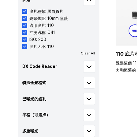
底片種類: 黑白負片
鏡頭焦距: 10mm 魚眼
適用底片: 110
沖洗過程: C41
ISO: 200
底片大小: 110
110 底片
Clear All
透過這個 1
DX Code Reader
力和懷舊的 
特殊全景格式
已曝光的齒孔
半格（可選擇）
多重曝光