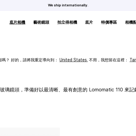
We ship internationally.
底片相機
藝術鏡頭
拍立得相機
底片
特價專區
相機
頁面嗎？ 好的，請將我重定導向到：
United States
.
不用，我想留在這裡：
Ta
璃鏡頭，準備好以最清晰、最有創意的 Lomomatic 110 來