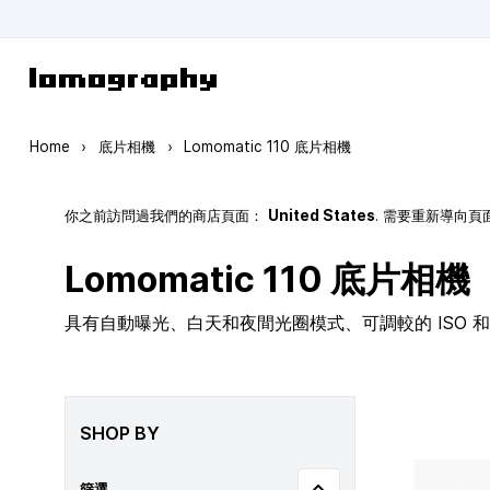
Skip to Content
Home
›
底片相機
›
Lomomatic 110 底片相機
你之前訪問過我們的商店頁面：
United States
. 需要重新導向
Lomomatic 110 底片相機
具有自動曝光、白天和夜間光圈模式、可調較的 ISO 和玻
SHOP BY
篩選