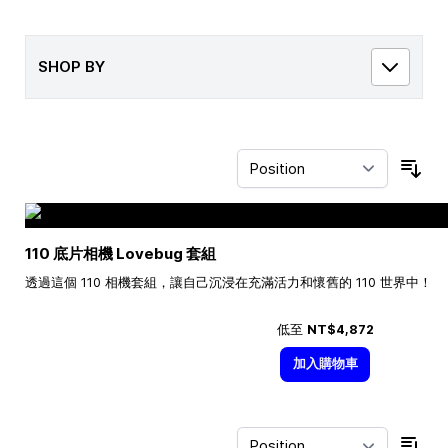
SHOP BY
Sor
110 底片相機 Lovebug 套組
透過這個 110 相機套組，讓自己沉浸在充滿活力和懷舊的 110 世界中！
低至
NT$4,872
加入購物車