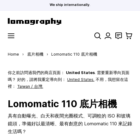
We ship internationally.
Skip to Content
Search
聯絡
購物車
Home
›
底片相機
›
Lomomatic 110 底片相機
你之前訪問過我們的商店頁面：
United States
. 需要重新導向頁面
嗎？ 好的，請將我重定導向到：
United States
.
不用，我想留在這
裡：
Taiwan / 台灣.
Lomomatic 110 底片相機
具有自動曝光、白天和夜間光圈模式、可調較的 ISO 和玻璃
鏡頭，準備好以最清晰、最有創意的 Lomomatic 110 來記錄
生活嗎？