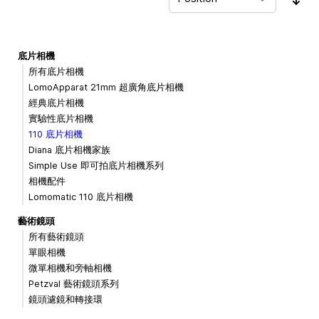
Sor
底片相機
所有底片相機
LomoApparat 21mm 超廣角底片相機
經典底片相機
實驗性底片相機
110 底片相機
Diana 底片相機家族
Simple Use 即可拍底片相機系列
相機配件
Lomomatic 110 底片相機
藝術鏡頭
所有藝術鏡頭
單眼相機
微單相機和旁軸相機
Petzval 藝術鏡頭系列
鏡頭濾鏡和轉接環