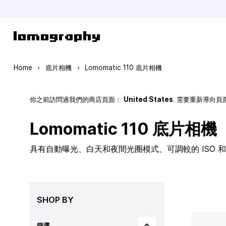
Skip to Content
Home
›
底片相機
›
Lomomatic 110 底片相機
你之前訪問過我們的商店頁面：
United States
. 需要重新導向
Lomomatic 110 底片相機
具有自動曝光、白天和夜間光圈模式、可調較的 ISO 和玻
SHOP BY
篩選