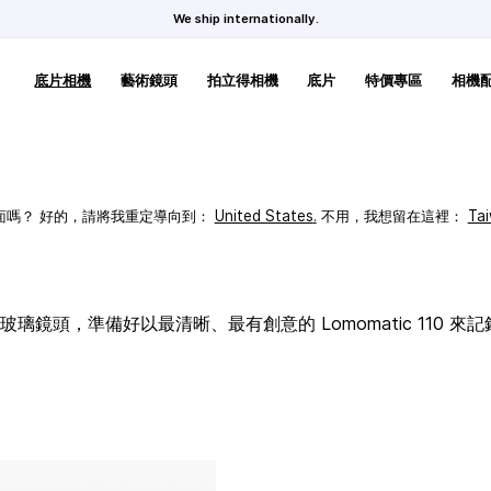
We ship internationally.
底片相機
藝術鏡頭
拍立得相機
底片
特價專區
相機
頁面嗎？ 好的，請將我重定導向到：
United States
.
不用，我想留在這裡：
Ta
璃鏡頭，準備好以最清晰、最有創意的 Lomomatic 110 來