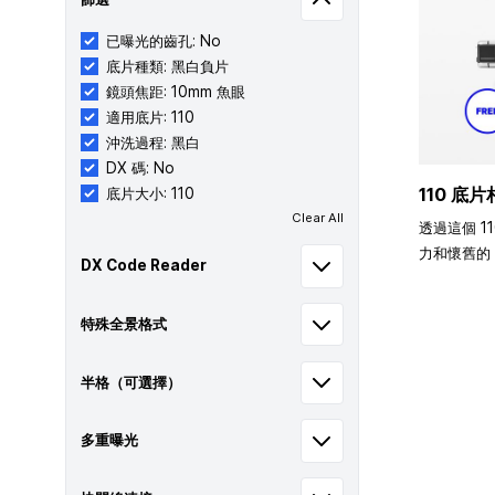
已曝光的齒孔: No
底片種類: 黑白負片
鏡頭焦距: 10mm 魚眼
適用底片: 110
沖洗過程: 黑白
DX 碼: No
110 底片
底片大小: 110
Clear All
透過這個 1
力和懷舊的 
DX Code Reader
特殊全景格式
半格（可選擇）
多重曝光