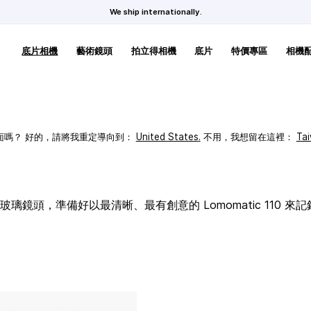
We ship internationally.
底片相機
藝術鏡頭
拍立得相機
底片
特價專區
相機
頁面嗎？ 好的，請將我重定導向到：
United States
.
不用，我想留在這裡：
Ta
璃鏡頭，準備好以最清晰、最有創意的 Lomomatic 110 來