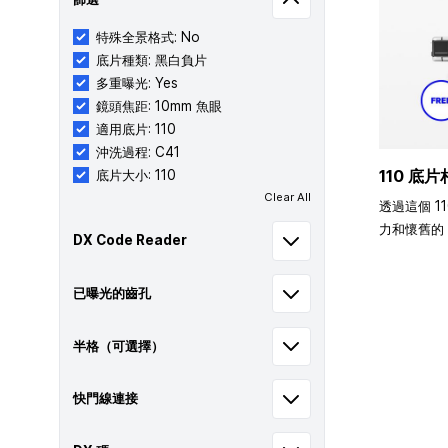
特殊全景格式: No
底片種類: 黑白負片
多重曝光: Yes
鏡頭焦距: 10mm 魚眼
適用底片: 110
沖洗過程: C41
110 底片
底片大小: 110
Clear All
透過這個 1
力和懷舊的 
DX Code Reader
已曝光的齒孔
半格（可選擇）
快門線連接