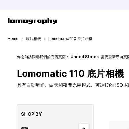
Skip to Content
Home
›
底片相機
›
Lomomatic 110 底片相機
你之前訪問過我們的商店頁面：
United States
. 需要重新導向
Lomomatic 110 底片相機
具有自動曝光、白天和夜間光圈模式、可調較的 ISO 和玻
SHOP BY
篩選