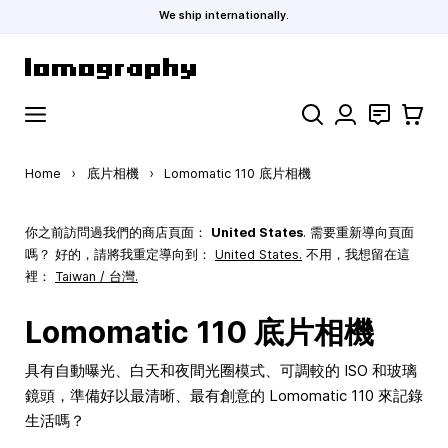
We ship internationally.
Skip to Content
Search
聯絡
購物車
Home
›
底片相機
›
Lomomatic 110 底片相機
你之前訪問過我們的商店頁面：
United States
. 需要重新導向頁面
嗎？ 好的，請將我重定導向到：
United States
.
不用，我想留在這
裡：
Taiwan / 台灣.
Lomomatic 110 底片相機
具有自動曝光、白天和夜間光圈模式、可調較的 ISO 和玻璃
鏡頭，準備好以最清晰、最有創意的 Lomomatic 110 來記錄
生活嗎？