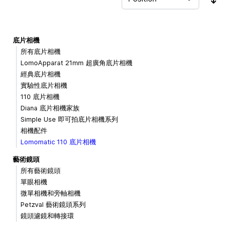
Sor
底片相機
所有底片相機
LomoApparat 21mm 超廣角底片相機
經典底片相機
實驗性底片相機
110 底片相機
Diana 底片相機家族
Simple Use 即可拍底片相機系列
相機配件
Lomomatic 110 底片相機
藝術鏡頭
所有藝術鏡頭
單眼相機
微單相機和旁軸相機
Petzval 藝術鏡頭系列
鏡頭濾鏡和轉接環