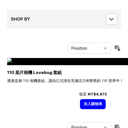
SHOP BY
Sor
110 底片相機 Lovebug 套組
透過這個 110 相機套組，讓自己沉浸在充滿活力和懷舊的 110 世界中！
低至
NT$4,872
加入購物車