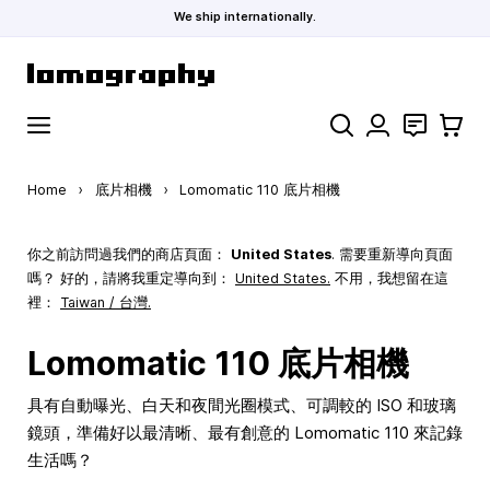
We ship internationally.
Skip to Content
Search
聯絡
購物車
Home
›
底片相機
›
Lomomatic 110 底片相機
你之前訪問過我們的商店頁面：
United States
. 需要重新導向頁面
嗎？ 好的，請將我重定導向到：
United States
.
不用，我想留在這
裡：
Taiwan / 台灣.
Lomomatic 110 底片相機
具有自動曝光、白天和夜間光圈模式、可調較的 ISO 和玻璃
鏡頭，準備好以最清晰、最有創意的 Lomomatic 110 來記錄
生活嗎？