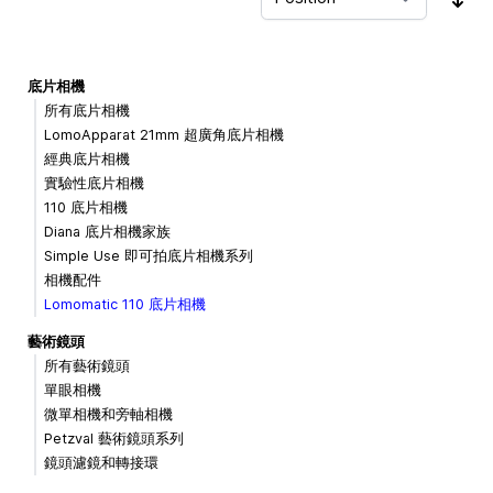
Sor
底片相機
所有底片相機
LomoApparat 21mm 超廣角底片相機
經典底片相機
實驗性底片相機
110 底片相機
Diana 底片相機家族
Simple Use 即可拍底片相機系列
相機配件
Lomomatic 110 底片相機
藝術鏡頭
所有藝術鏡頭
單眼相機
微單相機和旁軸相機
Petzval 藝術鏡頭系列
鏡頭濾鏡和轉接環