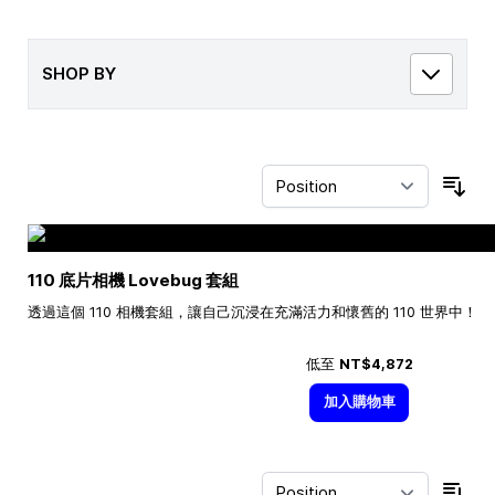
SHOP BY
Sor
110 底片相機 Lovebug 套組
透過這個 110 相機套組，讓自己沉浸在充滿活力和懷舊的 110 世界中！
低至
NT$4,872
加入購物車