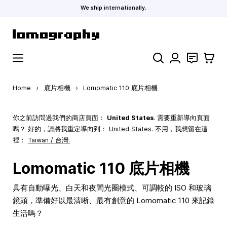
We ship internationally.
Skip to Content
Search
聯絡
購物車
Home
›
底片相機
›
Lomomatic 110 底片相機
你之前訪問過我們的商店頁面：
United States
. 需要重新導向頁面
嗎？ 好的，請將我重定導向到：
United States
.
不用，我想留在這
裡：
Taiwan / 台灣.
Lomomatic 110 底片相機
具有自動曝光、白天和夜間光圈模式、可調較的 ISO 和玻璃
鏡頭，準備好以最清晰、最有創意的 Lomomatic 110 來記錄
生活嗎？