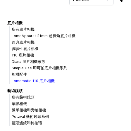
Sor
底片相機
所有底片相機
LomoApparat 21mm 超廣角底片相機
經典底片相機
實驗性底片相機
110 底片相機
Diana 底片相機家族
Simple Use 即可拍底片相機系列
相機配件
Lomomatic 110 底片相機
藝術鏡頭
所有藝術鏡頭
單眼相機
微單相機和旁軸相機
Petzval 藝術鏡頭系列
鏡頭濾鏡和轉接環