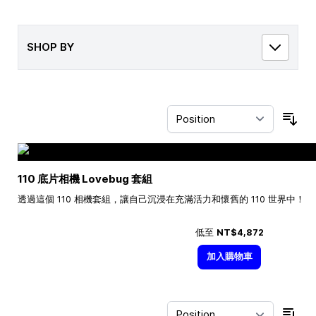
SHOP BY
Sor
110 底片相機 Lovebug 套組
透過這個 110 相機套組，讓自己沉浸在充滿活力和懷舊的 110 世界中！
低至
NT$4,872
加入購物車