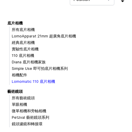
Sor
底片相機
所有底片相機
LomoApparat 21mm 超廣角底片相機
經典底片相機
實驗性底片相機
110 底片相機
Diana 底片相機家族
Simple Use 即可拍底片相機系列
相機配件
Lomomatic 110 底片相機
藝術鏡頭
所有藝術鏡頭
單眼相機
微單相機和旁軸相機
Petzval 藝術鏡頭系列
鏡頭濾鏡和轉接環