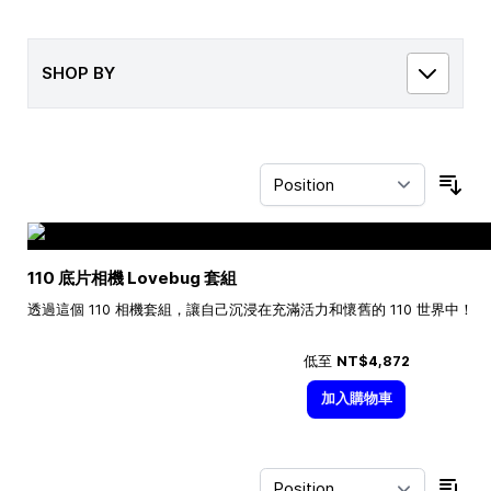
SHOP BY
Sor
110 底片相機 Lovebug 套組
透過這個 110 相機套組，讓自己沉浸在充滿活力和懷舊的 110 世界中！
低至
NT$4,872
加入購物車