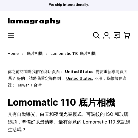
We ship internationally.
Skip to Content
Search
聯絡
購物車
Home
›
底片相機
›
Lomomatic 110 底片相機
你之前訪問過我們的商店頁面：
United States
. 需要重新導向頁面
嗎？ 好的，請將我重定導向到：
United States
.
不用，我想留在這
裡：
Taiwan / 台灣.
Lomomatic 110 底片相機
具有自動曝光、白天和夜間光圈模式、可調較的 ISO 和玻璃
鏡頭，準備好以最清晰、最有創意的 Lomomatic 110 來記錄
生活嗎？