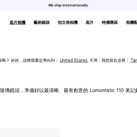
We ship internationally.
底片相機
藝術鏡頭
拍立得相機
底片
特價專區
相機
頁面嗎？ 好的，請將我重定導向到：
United States
.
不用，我想留在這裡：
Ta
璃鏡頭，準備好以最清晰、最有創意的 Lomomatic 110 來