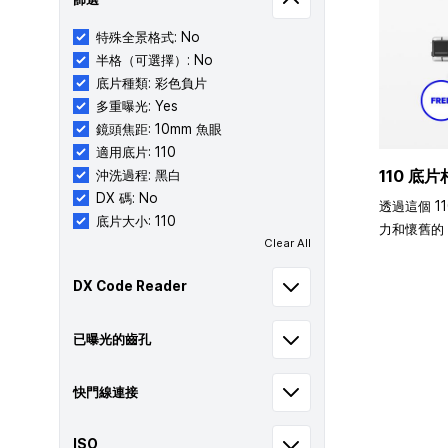
特殊全景格式: No
半格（可選擇）: No
底片種類: 彩色負片
多重曝光: Yes
鏡頭焦距: 10mm 魚眼
適用底片: 110
110 底片
沖洗過程: 黑白
DX 碼: No
透過這個 1
底片大小: 110
力和懷舊的 
Clear All
DX Code Reader
已曝光的齒孔
快門線連接
ISO