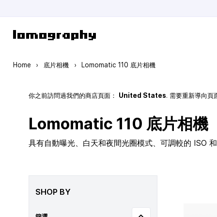
Skip to Content
Home
›
底片相機
›
Lomomatic 110 底片相機
你之前訪問過我們的商店頁面：
United States
. 需要重新導向
Lomomatic 110 底片相機
具有自動曝光、白天和夜間光圈模式、可調較的 ISO 和玻
SHOP BY
篩選