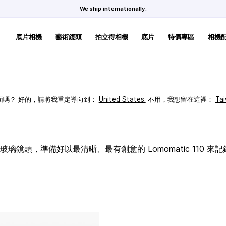
We ship internationally.
底片相機
藝術鏡頭
拍立得相機
底片
特價專區
相機
頁面嗎？ 好的，請將我重定導向到：
United States
.
不用，我想留在這裡：
Ta
璃鏡頭，準備好以最清晰、最有創意的 Lomomatic 110 來