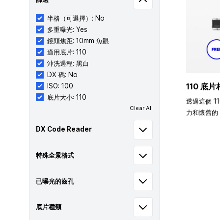
半格（可選擇）: No
多重曝光: Yes
鏡頭焦距: 10mm 魚眼
適用底片: 110
沖洗過程: 黑白
DX 碼: No
110 底片
ISO: 100
底片大小: 110
透過這個 1
Clear All
力和懷舊的 
DX Code Reader
特殊全景格式
已曝光的齒孔
底片種類