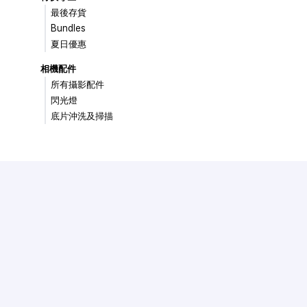
最後存貨
Bundles
夏日優惠
相機配件
所有攝影配件
閃光燈
底片沖洗及掃描