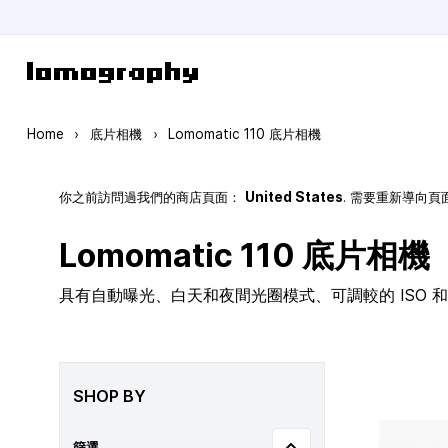
Skip to Content
Home
›
底片相機
›
Lomomatic 110 底片相機
你之前訪問過我們的商店頁面：
United States
. 需要重新導向
Lomomatic 110 底片相機
具有自動曝光、白天和夜間光圈模式、可調較的 ISO 和玻
SHOP BY
篩選