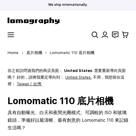
We ship internationally.
Skip to Content
Search
聯絡
購物車
Home
›
底片相機
›
Lomomatic 110 底片相機
你之前訪問過我們的商店頁面：
United States
. 需要重新導向頁面
嗎？ 好的，請將我重定導向到：
United States
.
不用，我想留在這
裡：
Taiwan / 台灣.
Lomomatic 110 底片相機
具有自動曝光、白天和夜間光圈模式、可調較的 ISO 和玻璃
鏡頭，準備好以最清晰、最有創意的 Lomomatic 110 來記錄
生活嗎？