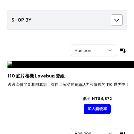
SHOP BY
Sor
110 底片相機 Lovebug 套組
透過這個 110 相機套組，讓自己沉浸在充滿活力和懷舊的 110 世界中！
低至
NT$4,872
加入購物車