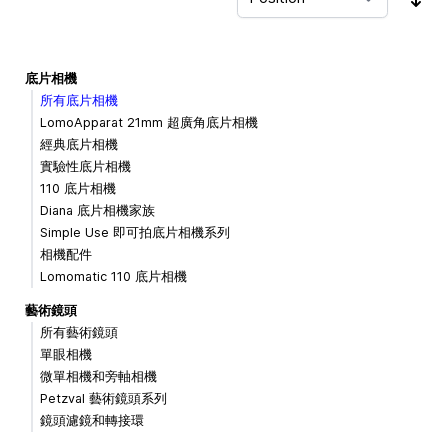
Sor
底片相機
所有底片相機
LomoApparat 21mm 超廣角底片相機
經典底片相機
實驗性底片相機
110 底片相機
Diana 底片相機家族
Simple Use 即可拍底片相機系列
相機配件
Lomomatic 110 底片相機
藝術鏡頭
所有藝術鏡頭
單眼相機
微單相機和旁軸相機
Petzval 藝術鏡頭系列
鏡頭濾鏡和轉接環