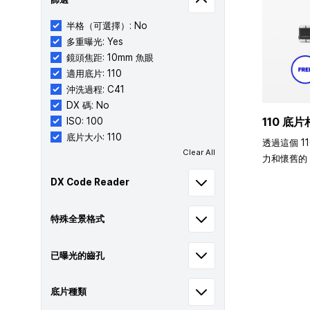
半格（可選擇）: No
多重曝光: Yes
鏡頭焦距: 10mm 魚眼
適用底片: 110
沖洗過程: C41
DX 碼: No
110 底片
ISO: 100
底片大小: 110
透過這個 1
Clear All
力和懷舊的 
DX Code Reader
特殊全景格式
已曝光的齒孔
底片種類