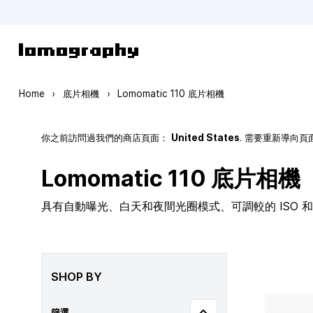
Skip to Content
Home
›
底片相機
›
Lomomatic 110 底片相機
你之前訪問過我們的商店頁面：
United States
. 需要重新導向
Lomomatic 110 底片相機
具有自動曝光、白天和夜間光圈模式、可調較的 ISO 和玻
SHOP BY
篩選