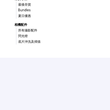
最後存貨
Bundles
夏日優惠
相機配件
所有攝影配件
閃光燈
底片沖洗及掃描