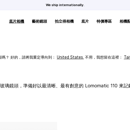
We ship internationally.
底片相機
藝術鏡頭
拍立得相機
底片
特價專區
相機
頁面嗎？ 好的，請將我重定導向到：
United States
.
不用，我想留在這裡：
Ta
璃鏡頭，準備好以最清晰、最有創意的 Lomomatic 110 來