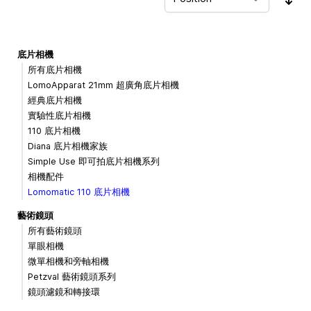
Sor
底片相機
所有底片相機
LomoApparat 21mm 超廣角底片相機
經典底片相機
實驗性底片相機
110 底片相機
Diana 底片相機家族
Simple Use 即可拍底片相機系列
相機配件
Lomomatic 110 底片相機
藝術鏡頭
所有藝術鏡頭
單眼相機
微單相機和旁軸相機
Petzval 藝術鏡頭系列
鏡頭濾鏡和轉接環