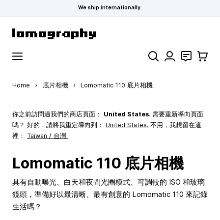
We ship internationally.
Skip to Content
Search
聯絡
購物車
Home
›
底片相機
›
Lomomatic 110 底片相機
你之前訪問過我們的商店頁面：
United States
. 需要重新導向頁面
嗎？ 好的，請將我重定導向到：
United States
.
不用，我想留在這
裡：
Taiwan / 台灣.
Lomomatic 110 底片相機
具有自動曝光、白天和夜間光圈模式、可調較的 ISO 和玻璃
鏡頭，準備好以最清晰、最有創意的 Lomomatic 110 來記錄
生活嗎？