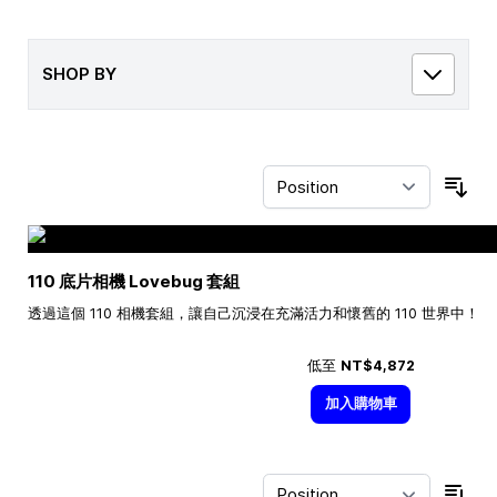
SHOP BY
Sor
110 底片相機 Lovebug 套組
透過這個 110 相機套組，讓自己沉浸在充滿活力和懷舊的 110 世界中！
低至
NT$4,872
加入購物車