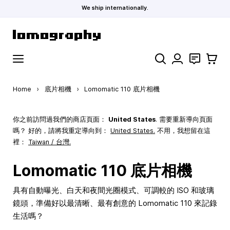
We ship internationally.
Skip to Content
Search
聯絡
購物車
Home
›
底片相機
›
Lomomatic 110 底片相機
你之前訪問過我們的商店頁面：
United States
. 需要重新導向頁面
嗎？ 好的，請將我重定導向到：
United States
.
不用，我想留在這
裡：
Taiwan / 台灣.
Lomomatic 110 底片相機
具有自動曝光、白天和夜間光圈模式、可調較的 ISO 和玻璃
鏡頭，準備好以最清晰、最有創意的 Lomomatic 110 來記錄
生活嗎？