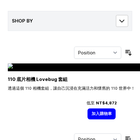
SHOP BY
Sor
110 底片相機 Lovebug 套組
透過這個 110 相機套組，讓自己沉浸在充滿活力和懷舊的 110 世界中！
低至
NT$4,872
加入購物車