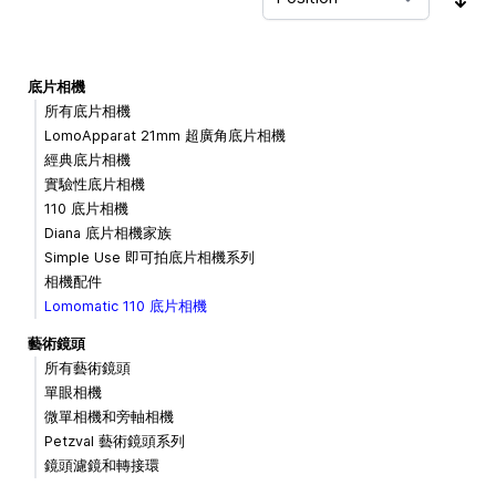
Sor
底片相機
所有底片相機
LomoApparat 21mm 超廣角底片相機
經典底片相機
實驗性底片相機
110 底片相機
Diana 底片相機家族
Simple Use 即可拍底片相機系列
相機配件
Lomomatic 110 底片相機
藝術鏡頭
所有藝術鏡頭
單眼相機
微單相機和旁軸相機
Petzval 藝術鏡頭系列
鏡頭濾鏡和轉接環