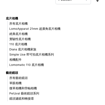
Sor
底片相機
所有底片相機
LomoApparat 21mm 超廣角底片相機
經典底片相機
實驗性底片相機
110 底片相機
Diana 底片相機家族
Simple Use 即可拍底片相機系列
相機配件
Lomomatic 110 底片相機
藝術鏡頭
所有藝術鏡頭
單眼相機
微單相機和旁軸相機
Petzval 藝術鏡頭系列
鏡頭濾鏡和轉接環