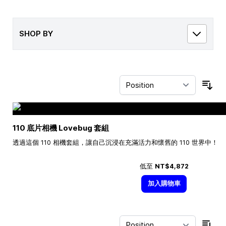
SHOP BY
Sor
110 底片相機 Lovebug 套組
透過這個 110 相機套組，讓自己沉浸在充滿活力和懷舊的 110 世界中！
低至
NT$4,872
加入購物車