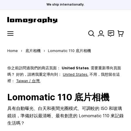
We ship internationally.
Skip to Content
Search
聯絡
購物車
Home
›
底片相機
›
Lomomatic 110 底片相機
你之前訪問過我們的商店頁面：
United States
. 需要重新導向頁面
嗎？ 好的，請將我重定導向到：
United States
.
不用，我想留在這
裡：
Taiwan / 台灣.
Lomomatic 110 底片相機
具有自動曝光、白天和夜間光圈模式、可調較的 ISO 和玻璃
鏡頭，準備好以最清晰、最有創意的 Lomomatic 110 來記錄
生活嗎？