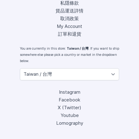
私隱條款
貨品運送詳情
取消政策
My Account
訂單和退貨
You are currently in this store:
Taiwan / 台灣
. If you want to ship
somewhere else please pick a country or market in the dropdown
below.
Instagram
Facebook
X (Twitter)
Youtube
Lomography