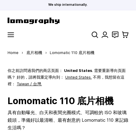
We ship internationally.
Skip to Content
Search
聯絡
購物車
Home
›
底片相機
›
Lomomatic 110 底片相機
你之前訪問過我們的商店頁面：
United States
. 需要重新導向頁面
嗎？ 好的，請將我重定導向到：
United States
.
不用，我想留在這
裡：
Taiwan / 台灣.
Lomomatic 110 底片相機
具有自動曝光、白天和夜間光圈模式、可調較的 ISO 和玻璃
鏡頭，準備好以最清晰、最有創意的 Lomomatic 110 來記錄
生活嗎？