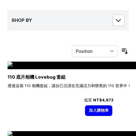
SHOP BY
Sor
110 底片相機 Lovebug 套組
透過這個 110 相機套組，讓自己沉浸在充滿活力和懷舊的 110 世界中！
低至
NT$4,872
加入購物車