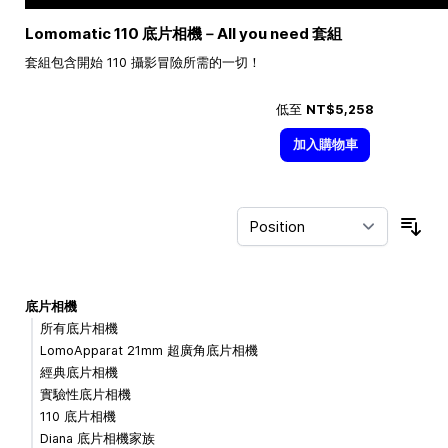
Lomomatic 110 底片相機－All you need 套組
套組包含開始 110 攝影冒險所需的一切！
低至
NT$5,258
加入購物車
Sor
底片相機
所有底片相機
LomoApparat 21mm 超廣角底片相機
經典底片相機
實驗性底片相機
110 底片相機
Diana 底片相機家族