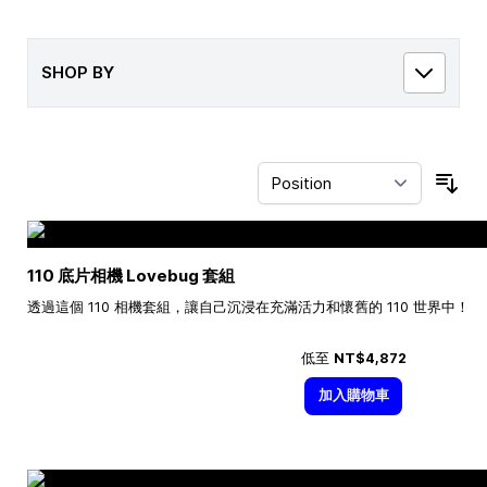
SHOP BY
Sor
110 底片相機 Lovebug 套組
透過這個 110 相機套組，讓自己沉浸在充滿活力和懷舊的 110 世界中！
低至
NT$4,872
加入購物車