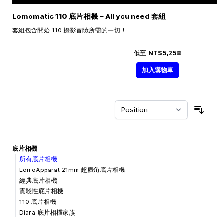
Lomomatic 110 底片相機－All you need 套組
套組包含開始 110 攝影冒險所需的一切！
低至
NT$5,258
加入購物車
Sor
底片相機
所有底片相機
LomoApparat 21mm 超廣角底片相機
經典底片相機
實驗性底片相機
110 底片相機
Diana 底片相機家族