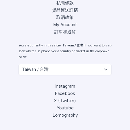
私隱條款
貨品運送詳情
取消政策
My Account
訂單和退貨
You are currently in this store:
Taiwan / 台灣
. If you want to ship
somewhere else please pick a country or market in the dropdown
below.
Instagram
Facebook
X (Twitter)
Youtube
Lomography