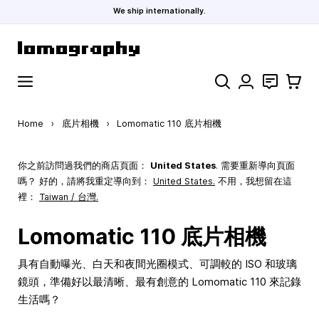
We ship internationally.
Skip to Content
Search
聯絡
購物車
Home
›
底片相機
›
Lomomatic 110 底片相機
你之前訪問過我們的商店頁面：
United States
. 需要重新導向頁面
嗎？ 好的，請將我重定導向到：
United States
.
不用，我想留在這
裡：
Taiwan / 台灣.
Lomomatic 110 底片相機
具有自動曝光、白天和夜間光圈模式、可調較的 ISO 和玻璃
鏡頭，準備好以最清晰、最有創意的 Lomomatic 110 來記錄
生活嗎？