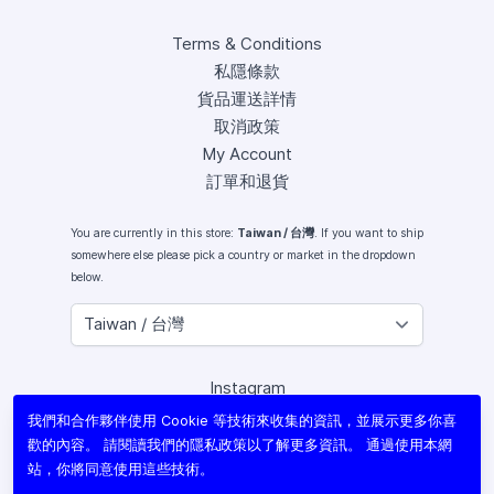
Terms & Conditions
私隱條款
貨品運送詳情
取消政策
My Account
訂單和退貨
You are currently in this store:
Taiwan / 台灣
. If you want to ship
somewhere else please pick a country or market in the dropdown
below.
Instagram
Facebook
我們和合作夥伴使用 Cookie 等技術來收集的資訊，並展示更多你喜
X (Twitter)
歡的內容。 請閱讀我們的
隱私政策
以了解更多資訊。 通過使用本網
Youtube
站，你將同意使用這些技術。