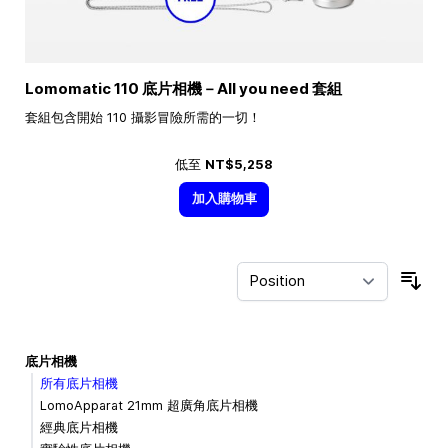
Lomomatic 110 底片相機－All you need 套組
套組包含開始 110 攝影冒險所需的一切！
低至
NT$5,258
加入購物車
Sor
底片相機
所有底片相機
LomoApparat 21mm 超廣角底片相機
經典底片相機