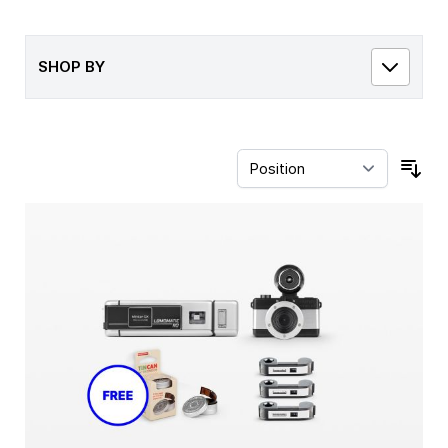
SHOP BY
Sor