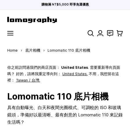
購物滿 NT$5,000 即享免運優惠
Skip to Content
Search
聯絡
購物車
Home
›
底片相機
›
Lomomatic 110 底片相機
你之前訪問過我們的商店頁面：
United States
. 需要重新導向頁面
嗎？ 好的，請將我重定導向到：
United States
.
不用，我想留在這
裡：
Taiwan / 台灣.
Lomomatic 110 底片相機
具有自動曝光、白天和夜間光圈模式、可調較的 ISO 和玻璃
鏡頭，準備好以最清晰、最有創意的 Lomomatic 110 來記錄
生活嗎？