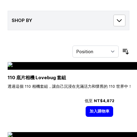
SHOP BY
Sor
110 底片相機 Lovebug 套組
透過這個 110 相機套組，讓自己沉浸在充滿活力和懷舊的 110 世界中！
低至
NT$4,872
加入購物車