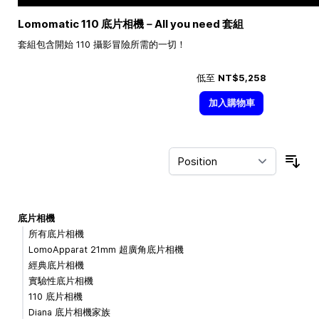
Lomomatic 110 底片相機－All you need 套組
套組包含開始 110 攝影冒險所需的一切！
低至
NT$5,258
加入購物車
Sor
底片相機
所有底片相機
LomoApparat 21mm 超廣角底片相機
經典底片相機
實驗性底片相機
110 底片相機
Diana 底片相機家族