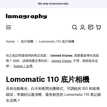
We ship internationally.
Skip to Content
Search
聯絡
購物車
Home
›
底片相機
›
Lomomatic 110 底片相機
你之前訪問過我們的商店頁面：
United States
. 需要重新導向頁面
嗎？ 好的，請將我重定導向到：
United States
.
不用，我想留在這
裡：
Taiwan / 台灣.
Lomomatic 110 底片相機
具有自動曝光、白天和夜間光圈模式、可調較的 ISO 和玻璃
鏡頭，準備好以最清晰、最有創意的 Lomomatic 110 來記錄
生活嗎？