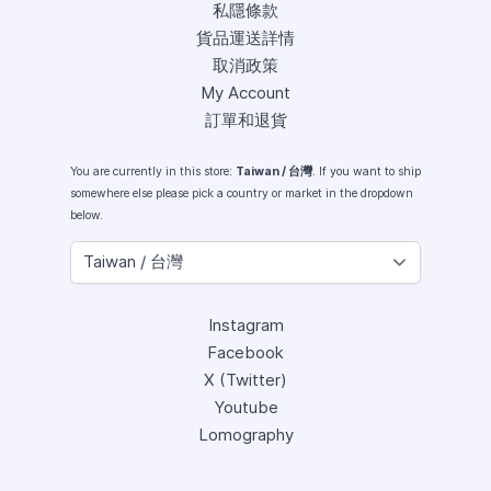
私隱條款
貨品運送詳情
取消政策
My Account
訂單和退貨
You are currently in this store:
Taiwan / 台灣
. If you want to ship
somewhere else please pick a country or market in the dropdown
below.
Instagram
Facebook
X (Twitter)
Youtube
Lomography