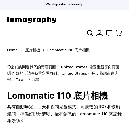
We ship internationally.
Skip to Content
Search
聯絡
購物車
Home
›
底片相機
›
Lomomatic 110 底片相機
你之前訪問過我們的商店頁面：
United States
. 需要重新導向頁面
嗎？ 好的，請將我重定導向到：
United States
.
不用，我想留在這
裡：
Taiwan / 台灣.
Lomomatic 110 底片相機
具有自動曝光、白天和夜間光圈模式、可調較的 ISO 和玻璃
鏡頭，準備好以最清晰、最有創意的 Lomomatic 110 來記錄
生活嗎？