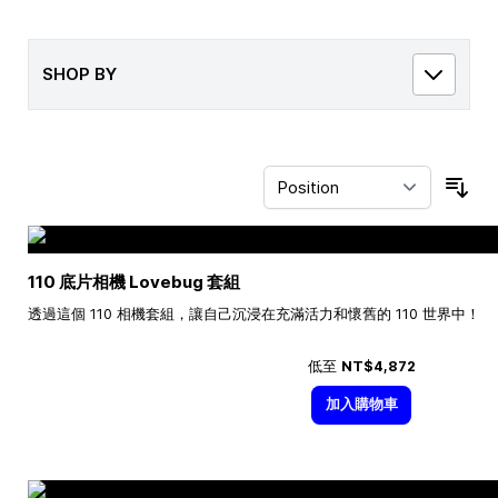
SHOP BY
Sor
110 底片相機 Lovebug 套組
透過這個 110 相機套組，讓自己沉浸在充滿活力和懷舊的 110 世界中！
低至
NT$4,872
加入購物車