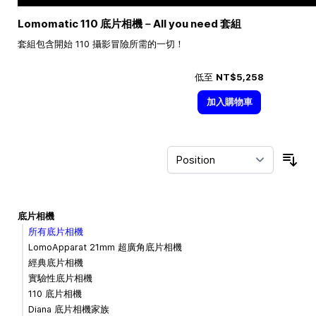
Lomomatic 110 底片相機－All you need 套組
套組包含開始 110 攝影冒險所需的一切！
低至
NT$5,258
加入購物車
Sor
底片相機
所有底片相機
LomoApparat 21mm 超廣角底片相機
經典底片相機
實驗性底片相機
110 底片相機
Diana 底片相機家族