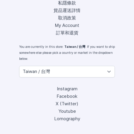
私隱條款
貨品運送詳情
取消政策
My Account
訂單和退貨
You are currently in this store:
Taiwan / 台灣
. If you want to ship
somewhere else please pick a country or market in the dropdown
below.
Instagram
Facebook
X (Twitter)
Youtube
Lomography