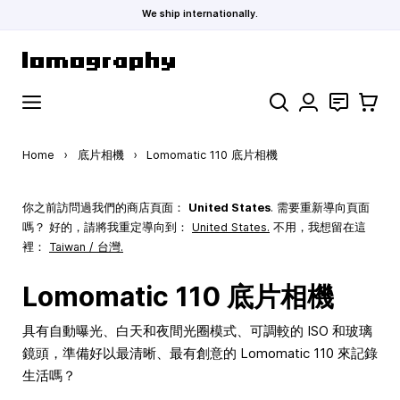
We ship internationally.
Skip to Content
Search
聯絡
購物車
Home
›
底片相機
›
Lomomatic 110 底片相機
你之前訪問過我們的商店頁面：
United States
. 需要重新導向頁面
嗎？ 好的，請將我重定導向到：
United States
.
不用，我想留在這
裡：
Taiwan / 台灣.
Lomomatic 110 底片相機
具有自動曝光、白天和夜間光圈模式、可調較的 ISO 和玻璃
鏡頭，準備好以最清晰、最有創意的 Lomomatic 110 來記錄
生活嗎？