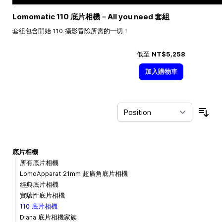
Lomomatic 110 底片相機－All you need 套組
套組包含開始 110 攝影冒險所需的一切！
低至
NT$5,258
加入購物車
Sor
底片相機
所有底片相機
LomoApparat 21mm 超廣角底片相機
經典底片相機
實驗性底片相機
110 底片相機
Diana 底片相機家族