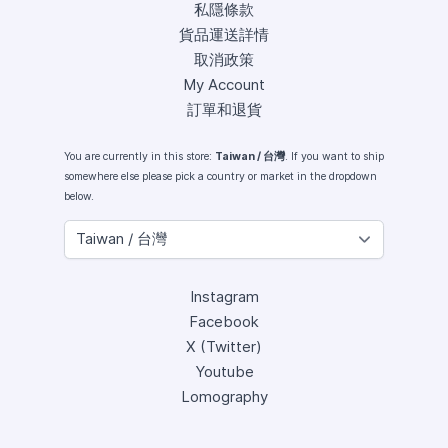
私隱條款
貨品運送詳情
取消政策
My Account
訂單和退貨
You are currently in this store:
Taiwan / 台灣
. If you want to ship
somewhere else please pick a country or market in the dropdown
below.
Instagram
Facebook
X (Twitter)
Youtube
Lomography