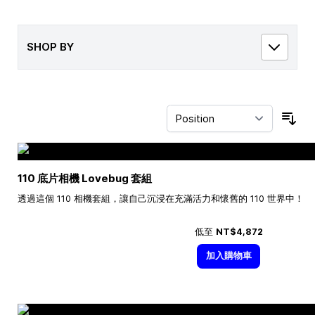
SHOP BY
Sor
110 底片相機 Lovebug 套組
透過這個 110 相機套組，讓自己沉浸在充滿活力和懷舊的 110 世界中！
低至
NT$4,872
加入購物車