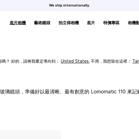
We ship internationally.
底片相機
藝術鏡頭
拍立得相機
底片
特價專區
相機
頁面嗎？ 好的，請將我重定導向到：
United States
.
不用，我想留在這裡：
Ta
璃鏡頭，準備好以最清晰、最有創意的 Lomomatic 110 來