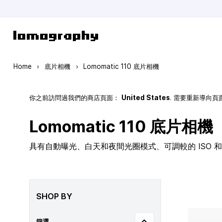
Skip to Content
Home
›
底片相機
›
Lomomatic 110 底片相機
你之前訪問過我們的商店頁面：
United States
. 需要重新導向
Lomomatic 110 底片相機
具有自動曝光、白天和夜間光圈模式、可調較的 ISO 和玻
SHOP BY
篩選