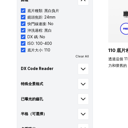
底片種類: 黑白負片
鏡頭焦距: 24mm
快門線連接: No
沖洗過程: 黑白
DX 碼: No
ISO: 100-400
110 底片
底片大小: 110
Clear All
透過這個 1
力和懷舊的 
DX Code Reader
特殊全景格式
已曝光的齒孔
半格（可選擇）