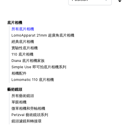
Sor
底片相機
所有底片相機
LomoApparat 21mm 超廣角底片相機
經典底片相機
實驗性底片相機
110 底片相機
Diana 底片相機家族
Simple Use 即可拍底片相機系列
相機配件
Lomomatic 110 底片相機
藝術鏡頭
所有藝術鏡頭
單眼相機
微單相機和旁軸相機
Petzval 藝術鏡頭系列
鏡頭濾鏡和轉接環