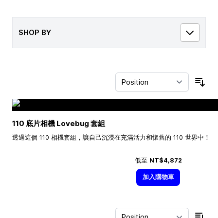
SHOP BY
Sor
110 底片相機 Lovebug 套組
透過這個 110 相機套組，讓自己沉浸在充滿活力和懷舊的 110 世界中！
低至
NT$4,872
加入購物車