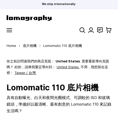
We ship internationally.
Skip to Content
Search
聯絡
購物車
Home
›
底片相機
›
Lomomatic 110 底片相機
你之前訪問過我們的商店頁面：
United States
. 需要重新導向頁面
嗎？ 好的，請將我重定導向到：
United States
.
不用，我想留在這
裡：
Taiwan / 台灣.
Lomomatic 110 底片相機
具有自動曝光、白天和夜間光圈模式、可調較的 ISO 和玻璃
鏡頭，準備好以最清晰、最有創意的 Lomomatic 110 來記錄
生活嗎？