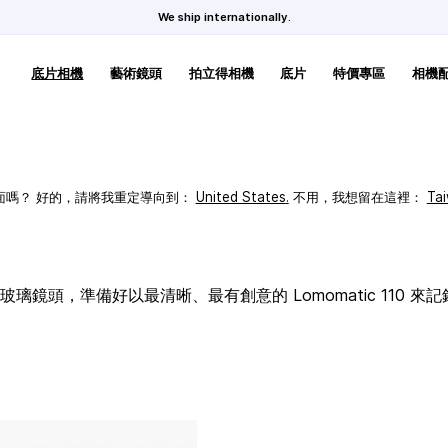
We ship internationally.
底片相機
藝術鏡頭
拍立得相機
底片
特價專區
相機
頁面嗎？ 好的，請將我重定導向到：
United States
.
不用，我想留在這裡：
Ta
璃鏡頭，準備好以最清晰、最有創意的 Lomomatic 110 來