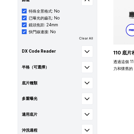
特殊全景格式: No
已曝光的齒孔: No
鏡頭焦距: 24mm
快門線連接: No
Clear All
DX Code Reader
110 底片
透過這個 1
半格（可選擇）
力和懷舊的 
底片種類
多重曝光
適用底片
沖洗過程