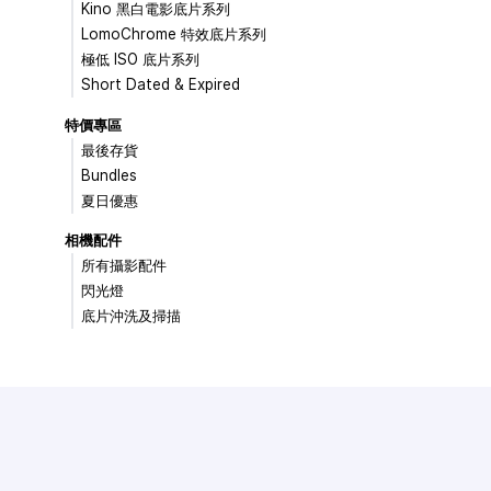
Kino 黑白電影底片系列
LomoChrome 特效底片系列
極低 ISO 底片系列
Short Dated & Expired
特價專區
最後存貨
Bundles
夏日優惠
相機配件
所有攝影配件
閃光燈
底片沖洗及掃描