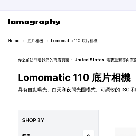
Skip to Content
Home
›
底片相機
›
Lomomatic 110 底片相機
你之前訪問過我們的商店頁面：
United States
. 需要重新導向
Lomomatic 110 底片相機
具有自動曝光、白天和夜間光圈模式、可調較的 ISO 和玻
SHOP BY
篩選