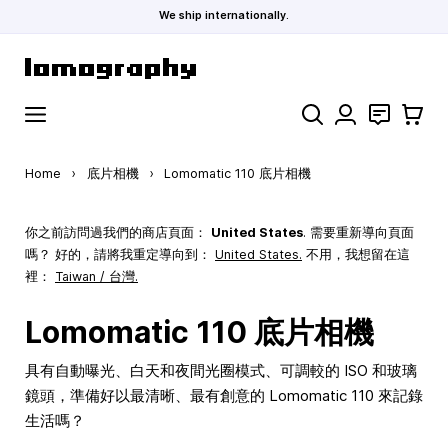
We ship internationally.
Skip to Content
Search
聯絡
購物車
Home
›
底片相機
›
Lomomatic 110 底片相機
你之前訪問過我們的商店頁面：
United States
. 需要重新導向頁面
嗎？ 好的，請將我重定導向到：
United States
.
不用，我想留在這
裡：
Taiwan / 台灣.
Lomomatic 110 底片相機
具有自動曝光、白天和夜間光圈模式、可調較的 ISO 和玻璃
鏡頭，準備好以最清晰、最有創意的 Lomomatic 110 來記錄
生活嗎？