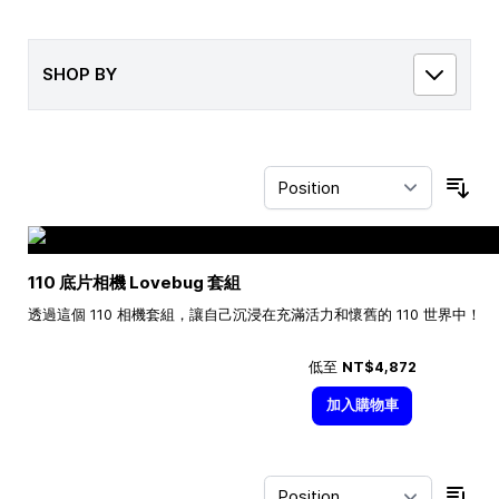
SHOP BY
Sor
110 底片相機 Lovebug 套組
透過這個 110 相機套組，讓自己沉浸在充滿活力和懷舊的 110 世界中！
低至
NT$4,872
加入購物車