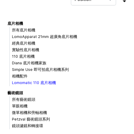
Sor
底片相機
所有底片相機
LomoApparat 21mm 超廣角底片相機
經典底片相機
實驗性底片相機
110 底片相機
Diana 底片相機家族
Simple Use 即可拍底片相機系列
相機配件
Lomomatic 110 底片相機
藝術鏡頭
所有藝術鏡頭
單眼相機
微單相機和旁軸相機
Petzval 藝術鏡頭系列
鏡頭濾鏡和轉接環