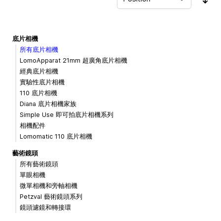
Sor
底片相機
所有底片相機
LomoApparat 21mm 超廣角底片相機
經典底片相機
實驗性底片相機
110 底片相機
Diana 底片相機家族
Simple Use 即可拍底片相機系列
相機配件
Lomomatic 110 底片相機
藝術鏡頭
所有藝術鏡頭
單眼相機
微單相機和旁軸相機
Petzval 藝術鏡頭系列
鏡頭濾鏡和轉接環