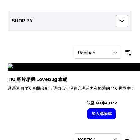
SHOP BY
Sor
110 底片相機 Lovebug 套組
透過這個 110 相機套組，讓自己沉浸在充滿活力和懷舊的 110 世界中！
低至
NT$4,872
加入購物車