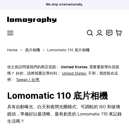
We ship internationally.
Skip to Content
Search
聯絡
購物車
Home
›
底片相機
›
Lomomatic 110 底片相機
你之前訪問過我們的商店頁面：
United States
. 需要重新導向頁面
嗎？ 好的，請將我重定導向到：
United States
.
不用，我想留在這
裡：
Taiwan / 台灣.
Lomomatic 110 底片相機
具有自動曝光、白天和夜間光圈模式、可調較的 ISO 和玻璃
鏡頭，準備好以最清晰、最有創意的 Lomomatic 110 來記錄
生活嗎？