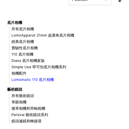
Sor
底片相機
所有底片相機
LomoApparat 21mm 超廣角底片相機
經典底片相機
實驗性底片相機
110 底片相機
Diana 底片相機家族
Simple Use 即可拍底片相機系列
相機配件
Lomomatic 110 底片相機
藝術鏡頭
所有藝術鏡頭
單眼相機
微單相機和旁軸相機
Petzval 藝術鏡頭系列
鏡頭濾鏡和轉接環