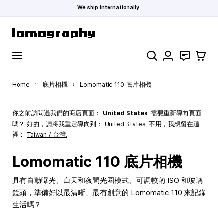
We ship internationally.
Skip to Content
Search
聯絡
購物車
Home
›
底片相機
›
Lomomatic 110 底片相機
你之前訪問過我們的商店頁面：
United States
. 需要重新導向頁面
嗎？ 好的，請將我重定導向到：
United States
.
不用，我想留在這
裡：
Taiwan / 台灣.
Lomomatic 110 底片相機
具有自動曝光、白天和夜間光圈模式、可調較的 ISO 和玻璃
鏡頭，準備好以最清晰、最有創意的 Lomomatic 110 來記錄
生活嗎？