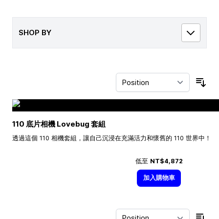
SHOP BY
Sor
110 底片相機 Lovebug 套組
透過這個 110 相機套組，讓自己沉浸在充滿活力和懷舊的 110 世界中！
低至
NT$4,872
加入購物車