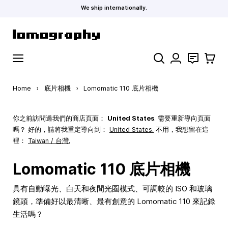
We ship internationally.
Skip to Content
Search
聯絡
購物車
Home
›
底片相機
›
Lomomatic 110 底片相機
你之前訪問過我們的商店頁面：
United States
. 需要重新導向頁面
嗎？ 好的，請將我重定導向到：
United States
.
不用，我想留在這
裡：
Taiwan / 台灣.
Lomomatic 110 底片相機
具有自動曝光、白天和夜間光圈模式、可調較的 ISO 和玻璃
鏡頭，準備好以最清晰、最有創意的 Lomomatic 110 來記錄
生活嗎？