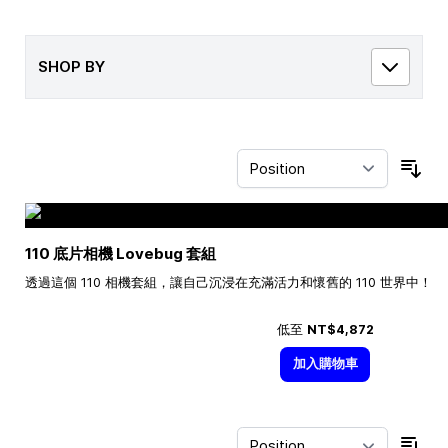
SHOP BY
Sor
110 底片相機 Lovebug 套組
透過這個 110 相機套組，讓自己沉浸在充滿活力和懷舊的 110 世界中！
低至
NT$4,872
加入購物車