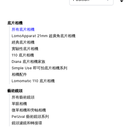
Sor
底片相機
所有底片相機
LomoApparat 21mm 超廣角底片相機
經典底片相機
實驗性底片相機
110 底片相機
Diana 底片相機家族
Simple Use 即可拍底片相機系列
相機配件
Lomomatic 110 底片相機
藝術鏡頭
所有藝術鏡頭
單眼相機
微單相機和旁軸相機
Petzval 藝術鏡頭系列
鏡頭濾鏡和轉接環