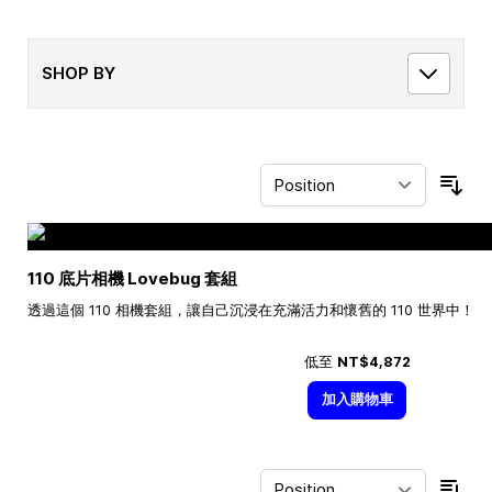
SHOP BY
Sor
110 底片相機 Lovebug 套組
透過這個 110 相機套組，讓自己沉浸在充滿活力和懷舊的 110 世界中！
低至
NT$4,872
加入購物車