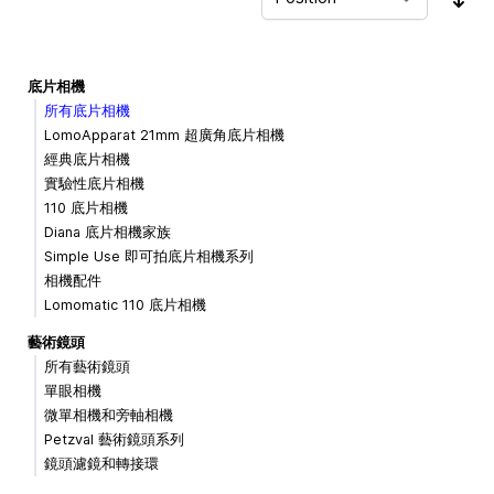
Sor
底片相機
所有底片相機
LomoApparat 21mm 超廣角底片相機
經典底片相機
實驗性底片相機
110 底片相機
Diana 底片相機家族
Simple Use 即可拍底片相機系列
相機配件
Lomomatic 110 底片相機
藝術鏡頭
所有藝術鏡頭
單眼相機
微單相機和旁軸相機
Petzval 藝術鏡頭系列
鏡頭濾鏡和轉接環