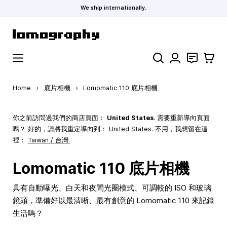
We ship internationally.
Skip to Content
Search
聯絡
購物車
Home
›
底片相機
›
Lomomatic 110 底片相機
你之前訪問過我們的商店頁面：
United States
. 需要重新導向頁面
嗎？ 好的，請將我重定導向到：
United States
.
不用，我想留在這
裡：
Taiwan / 台灣.
Lomomatic 110 底片相機
具有自動曝光、白天和夜間光圈模式、可調較的 ISO 和玻璃
鏡頭，準備好以最清晰、最有創意的 Lomomatic 110 來記錄
生活嗎？