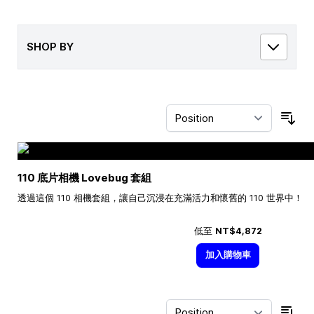
SHOP BY
Sor
110 底片相機 Lovebug 套組
透過這個 110 相機套組，讓自己沉浸在充滿活力和懷舊的 110 世界中！
低至
NT$4,872
加入購物車