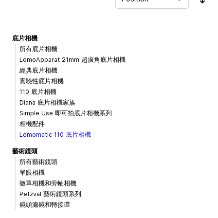
Sor
底片相機
所有底片相機
LomoApparat 21mm 超廣角底片相機
經典底片相機
實驗性底片相機
110 底片相機
Diana 底片相機家族
Simple Use 即可拍底片相機系列
相機配件
Lomomatic 110 底片相機
藝術鏡頭
所有藝術鏡頭
單眼相機
微單相機和旁軸相機
Petzval 藝術鏡頭系列
鏡頭濾鏡和轉接環