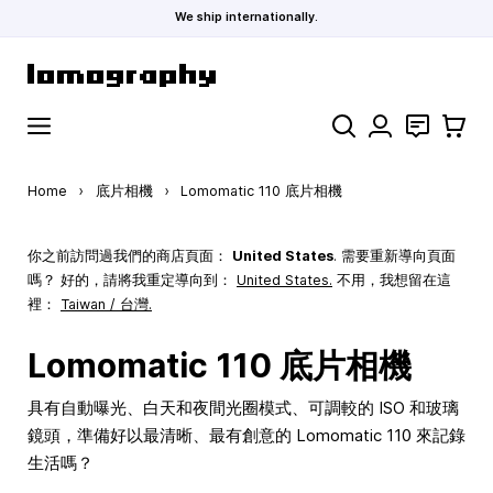
We ship internationally.
Skip to Content
Search
聯絡
購物車
Home
›
底片相機
›
Lomomatic 110 底片相機
你之前訪問過我們的商店頁面：
United States
. 需要重新導向頁面
嗎？ 好的，請將我重定導向到：
United States
.
不用，我想留在這
裡：
Taiwan / 台灣.
Lomomatic 110 底片相機
具有自動曝光、白天和夜間光圈模式、可調較的 ISO 和玻璃
鏡頭，準備好以最清晰、最有創意的 Lomomatic 110 來記錄
生活嗎？