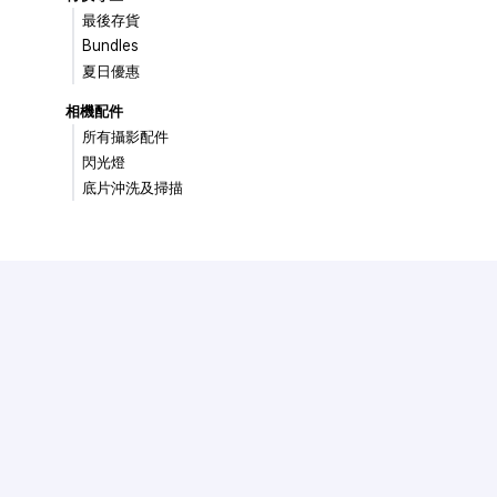
最後存貨
Bundles
夏日優惠
相機配件
所有攝影配件
閃光燈
底片沖洗及掃描