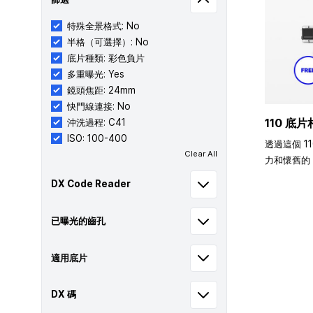
特殊全景格式: No
半格（可選擇）: No
底片種類: 彩色負片
多重曝光: Yes
鏡頭焦距: 24mm
快門線連接: No
110 底片
沖洗過程: C41
ISO: 100-400
透過這個 1
Clear All
力和懷舊的 
DX Code Reader
已曝光的齒孔
適用底片
DX 碼