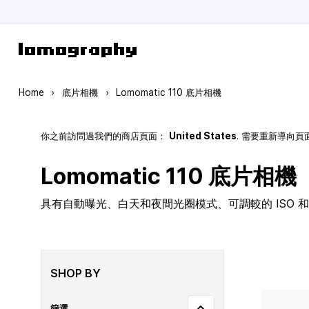
Skip to Content
Home
›
底片相機
›
Lomomatic 110 底片相機
你之前訪問過我們的商店頁面：
United States
. 需要重新導向
Lomomatic 110 底片相機
具有自動曝光、白天和夜間光圈模式、可調較的 ISO 和玻
SHOP BY
篩選