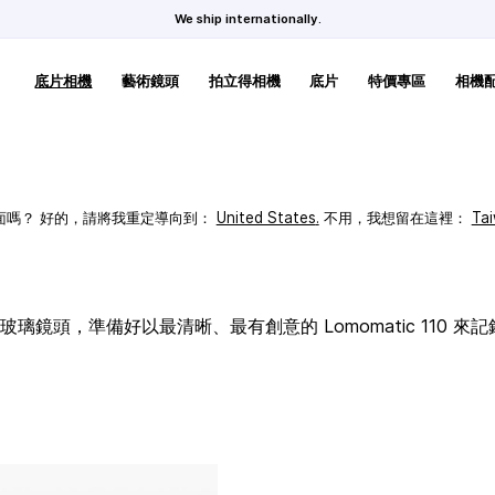
We ship internationally.
底片相機
藝術鏡頭
拍立得相機
底片
特價專區
相機
頁面嗎？ 好的，請將我重定導向到：
United States
.
不用，我想留在這裡：
Ta
璃鏡頭，準備好以最清晰、最有創意的 Lomomatic 110 來