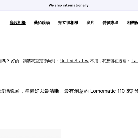
We ship internationally.
底片相機
藝術鏡頭
拍立得相機
底片
特價專區
相機
頁面嗎？ 好的，請將我重定導向到：
United States
.
不用，我想留在這裡：
Ta
璃鏡頭，準備好以最清晰、最有創意的 Lomomatic 110 來