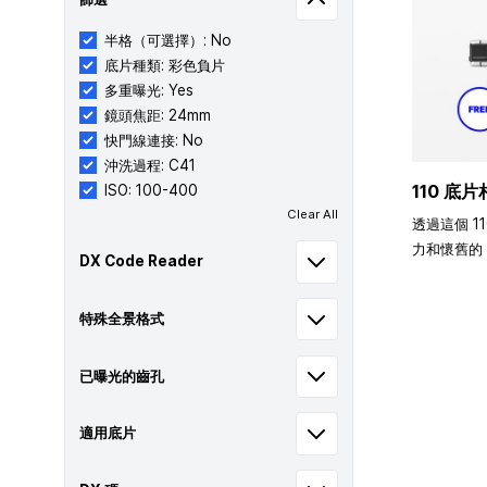
半格（可選擇）: No
底片種類: 彩色負片
多重曝光: Yes
鏡頭焦距: 24mm
快門線連接: No
沖洗過程: C41
110 底片
ISO: 100-400
Clear All
透過這個 1
力和懷舊的 
DX Code Reader
特殊全景格式
已曝光的齒孔
適用底片