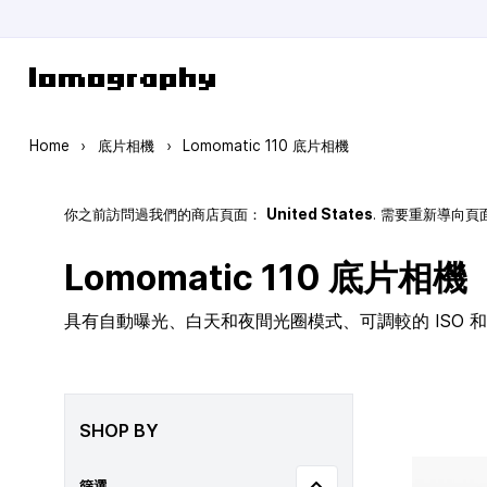
Skip to Content
Home
›
底片相機
›
Lomomatic 110 底片相機
你之前訪問過我們的商店頁面：
United States
. 需要重新導向
Lomomatic 110 底片相機
具有自動曝光、白天和夜間光圈模式、可調較的 ISO 和玻
SHOP BY
篩選