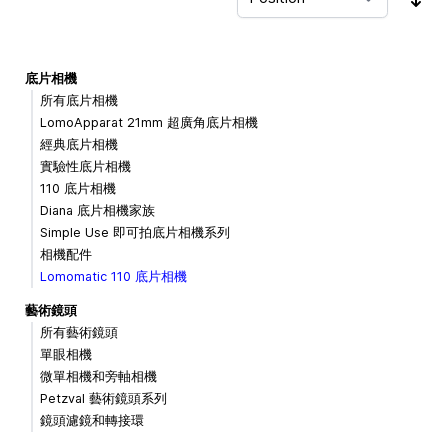
Sor
底片相機
所有底片相機
LomoApparat 21mm 超廣角底片相機
經典底片相機
實驗性底片相機
110 底片相機
Diana 底片相機家族
Simple Use 即可拍底片相機系列
相機配件
Lomomatic 110 底片相機
藝術鏡頭
所有藝術鏡頭
單眼相機
微單相機和旁軸相機
Petzval 藝術鏡頭系列
鏡頭濾鏡和轉接環