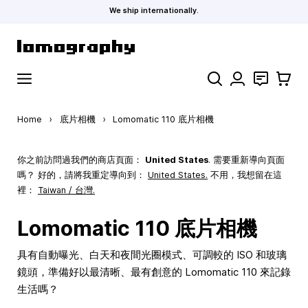
We ship internationally.
Skip to Content
Search
聯絡
購物車
Home
›
底片相機
›
Lomomatic 110 底片相機
你之前訪問過我們的商店頁面：
United States
. 需要重新導向頁面
嗎？ 好的，請將我重定導向到：
United States
.
不用，我想留在這
裡：
Taiwan / 台灣.
Lomomatic 110 底片相機
具有自動曝光、白天和夜間光圈模式、可調較的 ISO 和玻璃
鏡頭，準備好以最清晰、最有創意的 Lomomatic 110 來記錄
生活嗎？