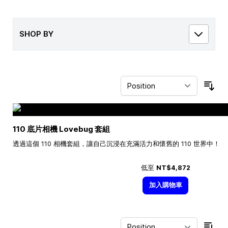
SHOP BY
Sor
110 底片相機 Lovebug 套組
透過這個 110 相機套組，讓自己沉浸在充滿活力和懷舊的 110 世界中！
低至
NT$4,872
加入購物車