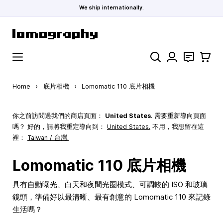
We ship internationally.
Skip to Content
Search
聯絡
購物車
Home
›
底片相機
›
Lomomatic 110 底片相機
你之前訪問過我們的商店頁面：
United States
. 需要重新導向頁面
嗎？ 好的，請將我重定導向到：
United States
.
不用，我想留在這
裡：
Taiwan / 台灣.
Lomomatic 110 底片相機
具有自動曝光、白天和夜間光圈模式、可調較的 ISO 和玻璃
鏡頭，準備好以最清晰、最有創意的 Lomomatic 110 來記錄
生活嗎？