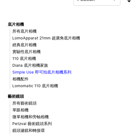
Sor
底片相機
所有底片相機
LomoApparat 21mm 超廣角底片相機
經典底片相機
實驗性底片相機
110 底片相機
Diana 底片相機家族
Simple Use 即可拍底片相機系列
相機配件
Lomomatic 110 底片相機
藝術鏡頭
所有藝術鏡頭
單眼相機
微單相機和旁軸相機
Petzval 藝術鏡頭系列
鏡頭濾鏡和轉接環