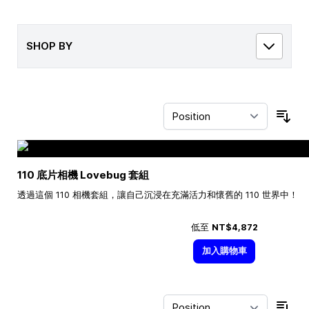
SHOP BY
Sor
110 底片相機 Lovebug 套組
透過這個 110 相機套組，讓自己沉浸在充滿活力和懷舊的 110 世界中！
低至
NT$4,872
加入購物車