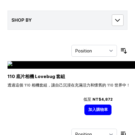
SHOP BY
Sor
110 底片相機 Lovebug 套組
透過這個 110 相機套組，讓自己沉浸在充滿活力和懷舊的 110 世界中！
低至
NT$4,872
加入購物車