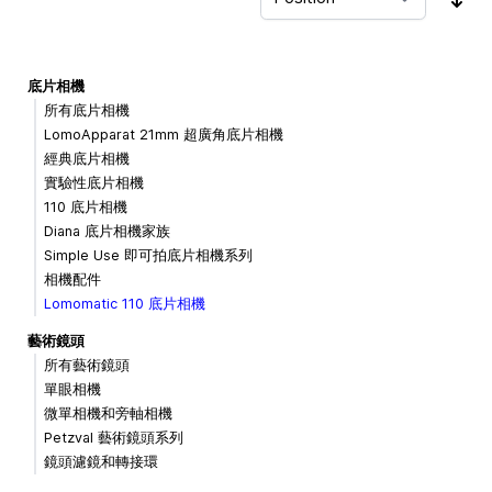
Sor
底片相機
所有底片相機
LomoApparat 21mm 超廣角底片相機
經典底片相機
實驗性底片相機
110 底片相機
Diana 底片相機家族
Simple Use 即可拍底片相機系列
相機配件
Lomomatic 110 底片相機
藝術鏡頭
所有藝術鏡頭
單眼相機
微單相機和旁軸相機
Petzval 藝術鏡頭系列
鏡頭濾鏡和轉接環