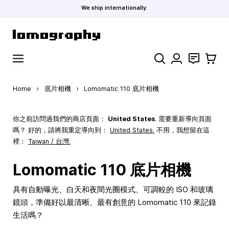
We ship internationally.
Skip to Content
Search
聯絡
購物車
Home
›
底片相機
›
Lomomatic 110 底片相機
你之前訪問過我們的商店頁面：
United States
. 需要重新導向頁面
嗎？ 好的，請將我重定導向到：
United States
.
不用，我想留在這
裡：
Taiwan / 台灣.
Lomomatic 110 底片相機
具有自動曝光、白天和夜間光圈模式、可調較的 ISO 和玻璃
鏡頭，準備好以最清晰、最有創意的 Lomomatic 110 來記錄
生活嗎？