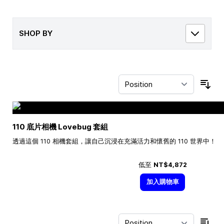
SHOP BY
Sor
110 底片相機 Lovebug 套組
透過這個 110 相機套組，讓自己沉浸在充滿活力和懷舊的 110 世界中！
低至
NT$4,872
加入購物車