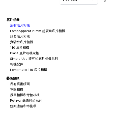
Sor
底片相機
所有底片相機
LomoApparat 21mm 超廣角底片相機
經典底片相機
實驗性底片相機
110 底片相機
Diana 底片相機家族
Simple Use 即可拍底片相機系列
相機配件
Lomomatic 110 底片相機
藝術鏡頭
所有藝術鏡頭
單眼相機
微單相機和旁軸相機
Petzval 藝術鏡頭系列
鏡頭濾鏡和轉接環