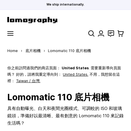
We ship internationally.
Skip to Content
Search
聯絡
購物車
Home
›
底片相機
›
Lomomatic 110 底片相機
你之前訪問過我們的商店頁面：
United States
. 需要重新導向頁面
嗎？ 好的，請將我重定導向到：
United States
.
不用，我想留在這
裡：
Taiwan / 台灣.
Lomomatic 110 底片相機
具有自動曝光、白天和夜間光圈模式、可調較的 ISO 和玻璃
鏡頭，準備好以最清晰、最有創意的 Lomomatic 110 來記錄
生活嗎？