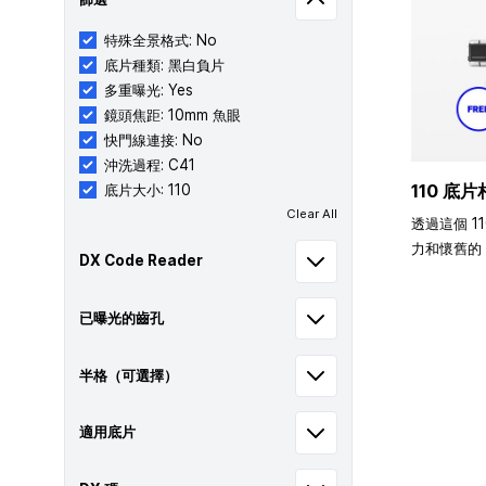
特殊全景格式: No
底片種類: 黑白負片
多重曝光: Yes
鏡頭焦距: 10mm 魚眼
快門線連接: No
沖洗過程: C41
110 底片
底片大小: 110
Clear All
透過這個 1
力和懷舊的 
DX Code Reader
已曝光的齒孔
半格（可選擇）
適用底片