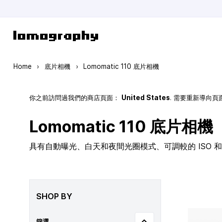
Skip to Content
Home
›
底片相機
›
Lomomatic 110 底片相機
你之前訪問過我們的商店頁面：
United States
. 需要重新導向
Lomomatic 110 底片相機
具有自動曝光、白天和夜間光圈模式、可調較的 ISO 和玻
SHOP BY
篩選