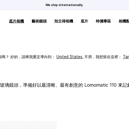
We ship internationally.
底片相機
藝術鏡頭
拍立得相機
底片
特價專區
相機
頁面嗎？ 好的，請將我重定導向到：
United States
.
不用，我想留在這裡：
Ta
璃鏡頭，準備好以最清晰、最有創意的 Lomomatic 110 來