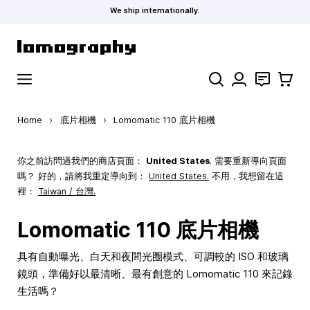
We ship internationally.
Skip to Content
Search
聯絡
購物車
Home
›
底片相機
›
Lomomatic 110 底片相機
你之前訪問過我們的商店頁面：
United States
. 需要重新導向頁面
嗎？ 好的，請將我重定導向到：
United States
.
不用，我想留在這
裡：
Taiwan / 台灣.
Lomomatic 110 底片相機
具有自動曝光、白天和夜間光圈模式、可調較的 ISO 和玻璃
鏡頭，準備好以最清晰、最有創意的 Lomomatic 110 來記錄
生活嗎？