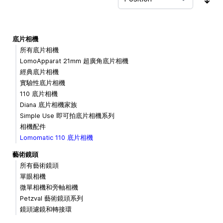
Sor
底片相機
所有底片相機
LomoApparat 21mm 超廣角底片相機
經典底片相機
實驗性底片相機
110 底片相機
Diana 底片相機家族
Simple Use 即可拍底片相機系列
相機配件
Lomomatic 110 底片相機
藝術鏡頭
所有藝術鏡頭
單眼相機
微單相機和旁軸相機
Petzval 藝術鏡頭系列
鏡頭濾鏡和轉接環