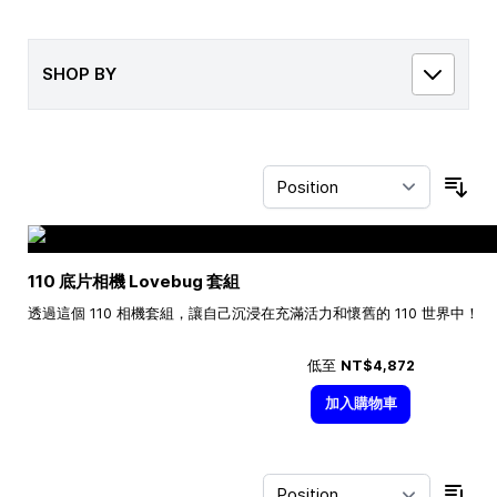
SHOP BY
Sor
110 底片相機 Lovebug 套組
透過這個 110 相機套組，讓自己沉浸在充滿活力和懷舊的 110 世界中！
低至
NT$4,872
加入購物車