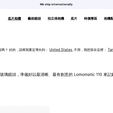
We ship internationally.
底片相機
藝術鏡頭
拍立得相機
底片
特價專區
相機
頁面嗎？ 好的，請將我重定導向到：
United States
.
不用，我想留在這裡：
Ta
璃鏡頭，準備好以最清晰、最有創意的 Lomomatic 110 來