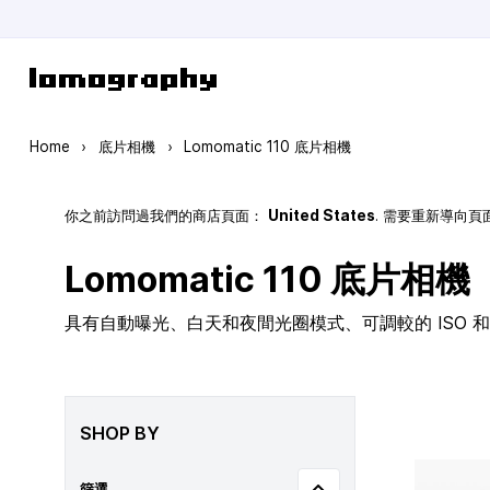
Skip to Content
Home
›
底片相機
›
Lomomatic 110 底片相機
你之前訪問過我們的商店頁面：
United States
. 需要重新導向
Lomomatic 110 底片相機
具有自動曝光、白天和夜間光圈模式、可調較的 ISO 和玻
SHOP BY
篩選