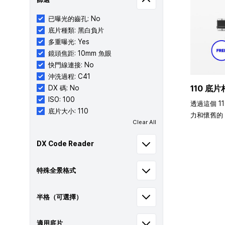
已曝光的齒孔: No
底片種類: 黑白負片
多重曝光: Yes
鏡頭焦距: 10mm 魚眼
快門線連接: No
沖洗過程: C41
110 底片
DX 碼: No
ISO: 100
透過這個 1
底片大小: 110
力和懷舊的 
Clear All
DX Code Reader
特殊全景格式
半格（可選擇）
適用底片