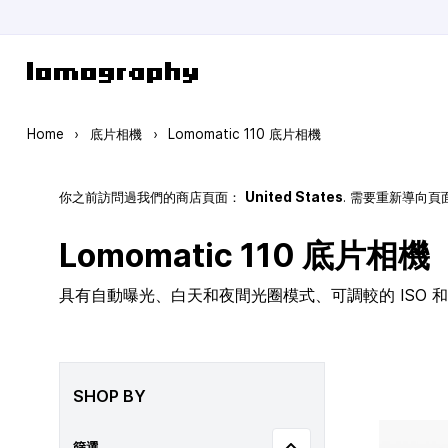
Skip to Content
Home
›
底片相機
›
Lomomatic 110 底片相機
你之前訪問過我們的商店頁面：
United States
. 需要重新導向
Lomomatic 110 底片相機
具有自動曝光、白天和夜間光圈模式、可調較的 ISO 和玻
SHOP BY
篩選