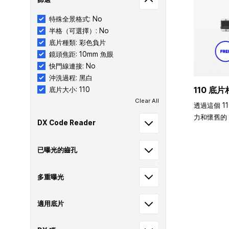
特殊全景格式: No
半格（可選擇）: No
底片種類: 彩色負片
鏡頭焦距: 10mm 魚眼
快門線連接: No
沖洗過程: 黑白
110 底片
底片大小: 110
Clear All
透過這個 1
力和懷舊的 
DX Code Reader
已曝光的齒孔
多重曝光
適用底片