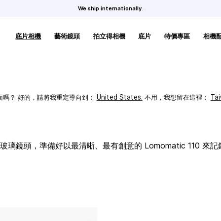
We ship internationally.
底片相機
藝術鏡頭
拍立得相機
底片
特價專區
相機
頁面嗎？ 好的，請將我重定導向到：
United States
.
不用，我想留在這裡：
Ta
璃鏡頭，準備好以最清晰、最有創意的 Lomomatic 110 來